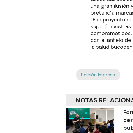
una gran ilusión
pretendía marcar
“Ese proyecto se
superó nuestras 
comprometidos, c
con el anhelo de
la salud bucodent
Edición Impresa
NOTAS RELACION
For
cer
púb