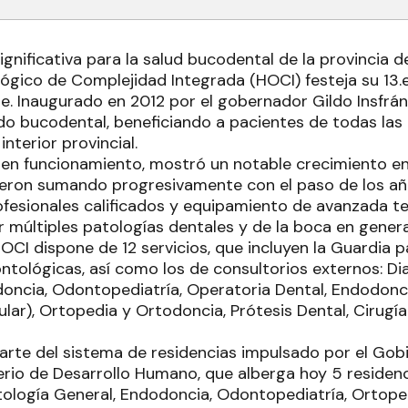
ignificativa para la salud bucodental de la provincia 
ógico de Complejidad Integrada (HOCI) festeja su 13.e
e. Inaugurado en 2012 por el gobernador Gildo Insfrán
do bucodental, beneficiando a pacientes de todas las
interior provincial.
en funcionamiento, mostró un notable crecimiento en 
ueron sumando progresivamente con el paso de los añ
fesionales calificados y equipamiento de avanzada te
 múltiples patologías dentales y de la boca en genera
OCI dispone de 12 servicios, que incluyen la Guardia p
tológicas, así como los de consultorios externos: Di
odoncia, Odontopediatría, Operatoria Dental, Endodonci
ar), Ortopedia y Ortodoncia, Prótesis Dental, Cirugía 
rte del sistema de residencias impulsado por el Gobi
terio de Desarrollo Humano, que alberga hoy 5 residen
tología General, Endodoncia, Odontopediatría, Ortope