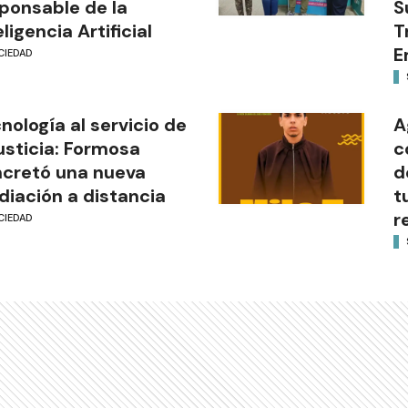
ponsable de la
S
eligencia Artificial
T
E
CIEDAD
nología al servicio de
A
justicia: Formosa
c
cretó una nueva
d
iación a distancia
t
r
CIEDAD