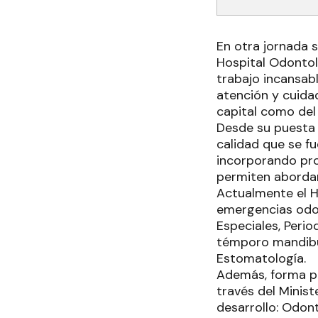
En otra jornada s
Hospital Odontol
trabajo incansabl
atención y cuida
capital como del 
Desde su puesta 
calidad que se f
incorporando pro
permiten abordar
Actualmente el H
emergencias odon
Especiales, Peri
témporo mandibul
Estomatología.
Además, forma pa
través del Minis
desarrollo: Odon