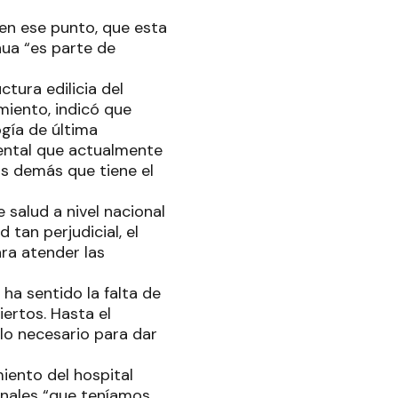
 en ese punto, que esta
nua “es parte de
tura edilicia del
miento, indicó que
ogía de última
dental que actualmente
os demás que tiene el
e salud a nivel nacional
 tan perjudicial, el
ra atender las
 ha sentido la falta de
ertos. Hasta el
o necesario para dar
miento del hospital
onales “que teníamos