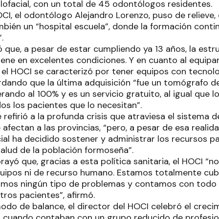
lofacial, con un total de 45 odontólogos residentes.
OCI, el odontólogo Alejandro Lorenzo, puso de relieve,
mbién un “hospital escuela”, donde la formación conti
”.
 que, a pesar de estar cumpliendo ya 13 años, la estruc
iene en excelentes condiciones. Y en cuanto al equipa
s el HOCI se caracterizó por tener equipos con tecnol
rdando que la última adquisición “fue un tomógrafo 
ando al 100% y es un servicio gratuito, al igual que l
os los pacientes que lo necesitan”.
 refirió a la profunda crisis que atraviesa el sistema d
afectan a las provincias, “pero, a pesar de esa realidad
ial ha decidido sostener y administrar los recursos pa
alud de la población formoseña”.
rayó que, gracias a esta política sanitaria, el HOCI “no
quipos ni de recurso humano. Estamos totalmente cubi
mos ningún tipo de problemas y contamos con todo l
tros pacientes”, afirmó.
odo de balance, el director del HOCI celebró el creci
s, cuando contaban con un grupo reducido de profesi