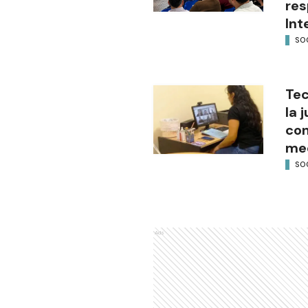
res
Int
SO
Tec
la 
con
med
SO
Ads