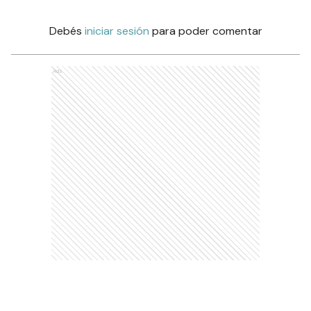
Debés
iniciar sesión
para poder comentar
Ads