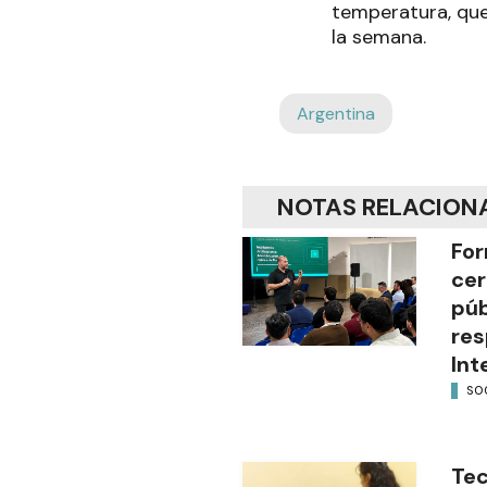
temperatura, que
la semana.
Argentina
NOTAS RELACION
For
cer
púb
res
Int
SO
Tec