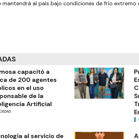
 mantendrá al país bajo condiciones de frío extremo 
ADAS
mosa capacitó a
P
ca de 200 agentes
E
licos en el uso
C
ponsable de la
S
eligencia Artificial
T
E
CIEDAD
nología al servicio de
A