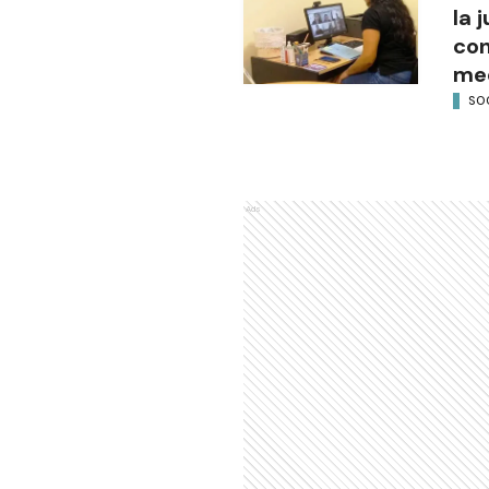
la 
con
med
SO
Ads