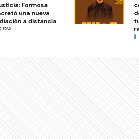
justicia: Formosa
c
cretó una nueva
d
iación a distancia
t
r
CIEDAD