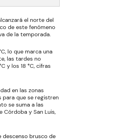
lcanzará el norte del
pico de este fenómeno
 va de la temporada.
°C, lo que marca una
e, las tardes no
 y los 18 °C, cifras
idad en las zonas
s para que se registren
nto se suma a las
e Córdoba y San Luis,
te descenso brusco de