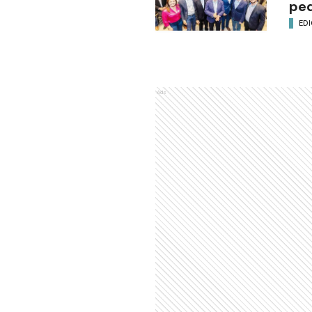
ped
EDI
Ads