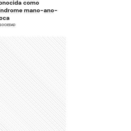
onocida como
índrome mano-ano-
oca
SOCIEDAD