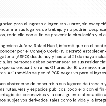
gativo para el ingreso a Ingeniero Juárez, sin excepc
currir a sus lugares de trabajo y no podrán desplazar
os, todo ello con el fin de prevenir la circulación y el 
Ingeniero Juárez, Rafael Nacif, informó que en el cont
 conocer por el Consejo Covid-19 decretó establecer e
gatorio (ASPO) desde hoy y hasta el 21 de mayo inclus
cia, las personas deben permanecer en sus residencias
as que se encuentren a las 0 horas del 16 de mayo, mom
as. Así también se pedirá PCR negativo para el ingres
en abstenerse de concurrir a sus lugares de trabajo 
as rutas, vías y espacios públicos, todo ello con el fin 
contagio del coronavirus y la consiguiente afectación a
s subjetivos derivados, tales como la vida y la integr