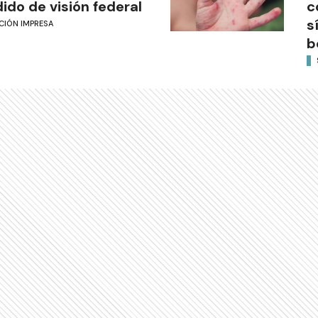
ido de visión federal
c
s
CIÓN IMPRESA
b