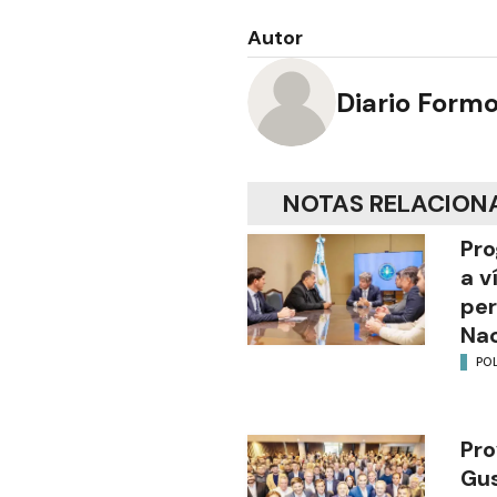
Autor
Diario Form
NOTAS RELACION
Pro
a v
per
Nac
POL
Pro
Gus