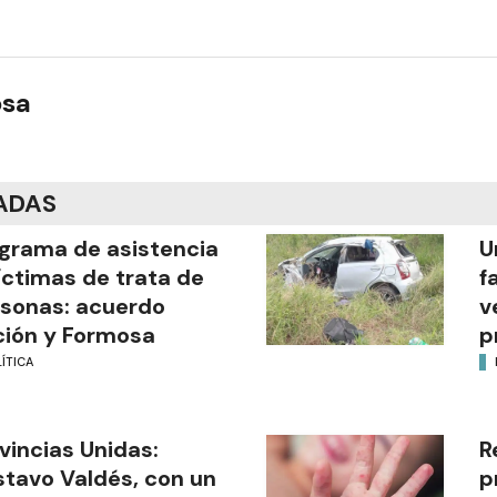
osa
ADAS
grama de asistencia
U
íctimas de trata de
f
sonas: acuerdo
v
ión y Formosa
p
ÍTICA
vincias Unidas:
R
tavo Valdés, con un
p