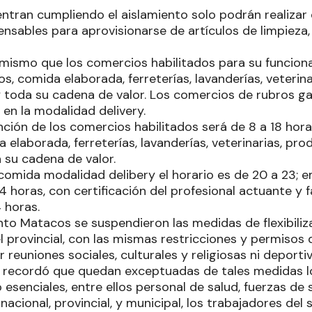
ntran cumpliendo el aislamiento solo podrán realiza
ensables para aprovisionarse de artículos de limpiez
imismo que los comercios habilitados para su funcion
s, comida elaborada, ferreterías, lavanderías, veterin
y toda su cadena de valor. Los comercios de rubros g
en la modalidad delivery.
nción de los comercios habilitados será de 8 a 18 hora
 elaborada, ferreterías, lavanderías, veterinarias, pro
 su cadena de valor.
 comida modalidad delibery el horario es de 20 a 23;
24 horas, con certificación del profesional actuante y
4 horas.
to Matacos se suspendieron las medidas de flexibiliz
l provincial, con las mismas restricciones y permisos d
r reuniones sociales, culturales y religiosas ni deporti
se recordó que quedan exceptuadas de tales medidas lo
esenciales, entre ellos personal de salud, fuerzas de
nacional, provincial, y municipal, los trabajadores del