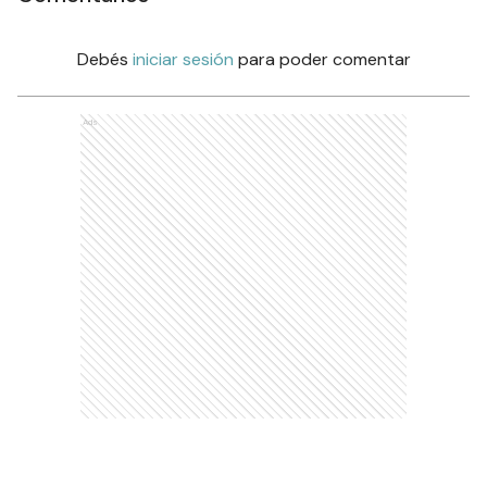
Debés
iniciar sesión
para poder comentar
Ads