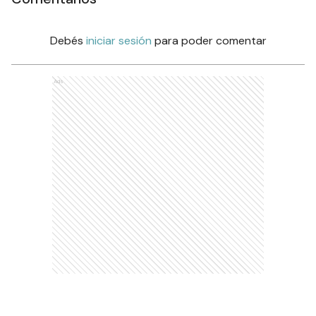
Debés
iniciar sesión
para poder comentar
Ads