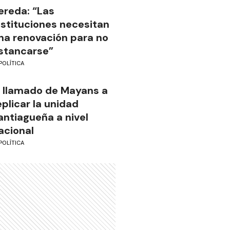
ereda: “Las
nstituciones necesitan
na renovación para no
stancarse”
POLÍTICA
l llamado de Mayans a
eplicar la unidad
antiagueña a nivel
acional
POLÍTICA