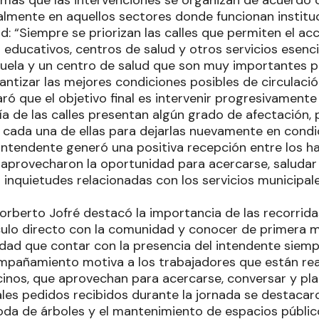
emás que las intervenciones se organizan de acuerdo c
ialmente en aquellos sectores donde funcionan instit
: “Siempre se priorizan las calles que permiten el ac
educativos, centros de salud y otros servicios esenci
ela y un centro de salud que son muy importantes pa
ntizar las mejores condiciones posibles de circulació
ró que el objetivo final es intervenir progresivamente 
ía de las calles presentan algún grado de afectación, p
 cada una de ellas para dejarlas nuevamente en condi
intendente generó una positiva recepción entre los ha
 aprovecharon la oportunidad para acercarse, saludar 
 inquietudes relacionadas con los servicios municipal
orberto Jofré destacó la importancia de las recorridas
culo directo con la comunidad y conocer de primera
erdad que contar con la presencia del intendente siem
mpañamiento motiva a los trabajadores que están real
cinos, que aprovechan para acercarse, conversar y pla
ales pedidos recibidos durante la jornada se destacar
poda de árboles y el mantenimiento de espacios públic