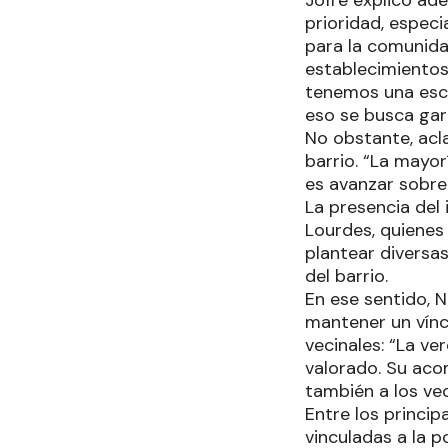
Jofré explicó ad
prioridad, espec
para la comunidad
establecimientos 
tenemos una escu
eso se busca gara
No obstante, acla
barrio. “La mayor
es avanzar sobre
La presencia del 
Lourdes, quienes
plantear diversas
del barrio.
En ese sentido, N
mantener un vín
vecinales: “La v
valorado. Su aco
también a los ve
Entre los princip
vinculadas a la 