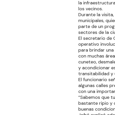
la infraestructur
los vecinos.
Durante la visit
municipales, quie
parte de un pro
sectores de la ci
El secretario de 
operativo involu
para brindar una
con muchas áreas 
cuneteo, desmale
y acondicionar e
transitabilidad 
El funcionario se
algunas calles p
con una important
“Sabemos que tuv
bastante ripio y 
buenas condicion