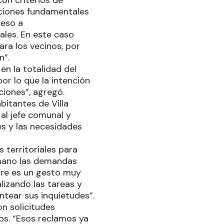
on criterios de
uciones fundamentales
ceso a
ales. En este caso
ra los vecinos, por
n”.
en la totalidad del
or lo que la intención
ciones”, agregó.
bitantes de Villa
al jefe comunal y
es y las necesidades
 territoriales para
 mano las demandas
pre es un gesto muy
izando las tareas y
ntear sus inquietudes”.
on solicitudes
os. “Esos reclamos ya