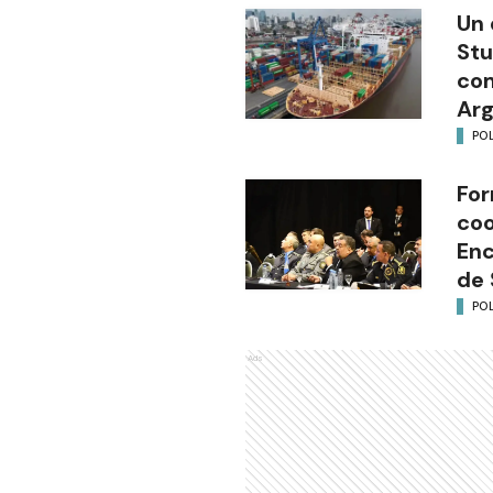
Un 
Stu
com
Arg
POL
For
coo
Enc
de 
POL
Ads