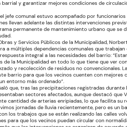
a barrial y garantizar mejores condiciones de circulac
a, el jefe comunal estuvo acompañado por funcionarios
nes llevan adelante las distintas intervenciones previ
grama permanente de mantenimiento urbano que se de
udad.
Obras y Servicios Públicos de la Municipalidad, Norbert
cra a múltiples dependencias comunales que trabaja
 respuesta integral a las necesidades del barrio: “Es
de la Municipalidad en todo lo que tiene que ver con 
zado y recolección de residuos no convencionales. La
ste barrio para que los vecinos cuenten con mejores 
y un entorno más ordenado”.
ñaló que, tras las precipitaciones registradas durante 
resentaban sectores afectados, aunque destacó que V
e cantidad de arterias enripiadas, lo que facilita su 
imos jornadas de lluvia recientemente, pero es un ba
con los trabajos que se están realizando las calles vol
es para que los vecinos puedan circular con normalid