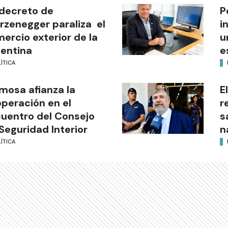
decreto de
P
rzenegger paraliza el
i
ercio exterior de la
u
entina
e
ÍTICA
mosa afianza la
E
peración en el
r
uentro del Consejo
s
Seguridad Interior
n
ÍTICA