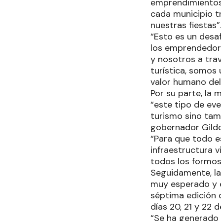
emprendimientos y
cada municipio tr
nuestras fiestas”
“Esto es un desa
los emprendedore
y nosotros a tra
turística, somos 
valor humano del
Por su parte, la 
“este tipo de eve
turismo sino tamb
gobernador Gildo
“Para que todo e
infraestructura v
todos los formos
Seguidamente, la
muy esperado y e
séptima edición d
días 20, 21 y 22 
“Se ha generado 