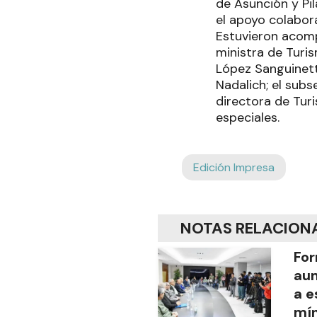
de Asunción y Pil
el apoyo colaborat
Estuvieron acomp
ministra de Turis
López Sanguinetti
Nadalich; el subs
directora de Turi
especiales.
Edición Impresa
NOTAS RELACION
For
aum
a e
mín