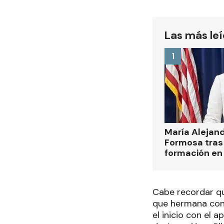
Las más le
1
María Alejan
Formosa tras 
formación en
Cabe recordar qu
que hermana con e
el inicio con el