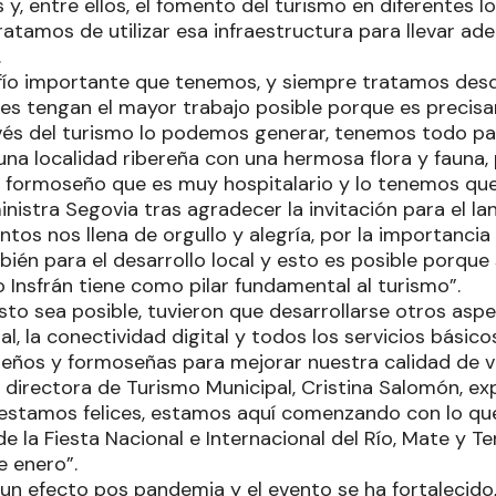
, entre ellos, el fomento del turismo en diferentes l
atamos de utilizar esa infraestructura para llevar ad
.
fío importante que tenemos, y siempre tratamos desd
s tengan el mayor trabajo posible porque es precisam
vés del turismo lo podemos generar, tenemos todo pa
una localidad ribereña con una hermosa flora y fauna,
 formoseño que es muy hospitalario y lo tenemos que
ministra Segovia tras agradecer la invitación para el l
ntos nos llena de orgullo y alegría, por la importancia
ién para el desarrollo local y esto es posible porque
 Insfrán tiene como pilar fundamental al turismo”.
sto sea posible, tuvieron que desarrollarse otros asp
ial, la conectividad digital y todos los servicios bási
eños y formoseñas para mejorar nuestra calidad de vi
 directora de Turismo Municipal, Cristina Salomón, exp
stamos felices, estamos aquí comenzando con lo que
e la Fiesta Nacional e Internacional del Río, Mate y Ter
de enero”.
un efecto pos pandemia y el evento se ha fortalecid