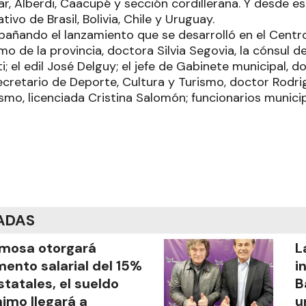
ar, Alberdi, Caacupé y sección cordillerana. Y desde e
ivo de Brasil, Bolivia, Chile y Uruguay.
añando el lanzamiento que se desarrolló en el Centro 
mo de la provincia, doctora Silvia Segovia, la cónsul d
; el edil José Delguy; el jefe de Gabinete municipal, d
ecretario de Deporte, Cultura y Turismo, doctor Rodri
smo, licenciada Cristina Salomón; funcionarios municip
ADAS
mosa otorgará
L
ento salarial del 15%
i
statales, el sueldo
B
imo llegará a
u