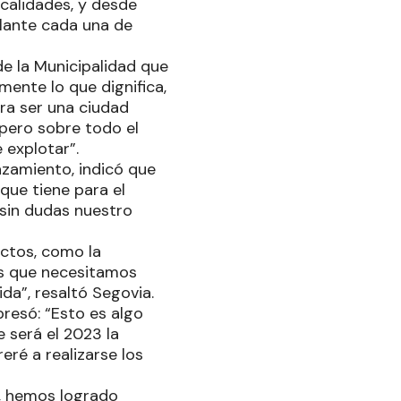
ocalidades, y desde
elante cada una de
e la Municipalidad que
ente lo que dignifica,
ra ser una ciudad
 pero sobre todo el
 explotar”.
anzamiento, indicó que
 que tiene para el
 sin dudas nuestro
ectos, como la
cos que necesitamos
da”, resaltó Segovia.
resó: “Esto es algo
 será el 2023 la
eré a realizarse los
o, hemos logrado