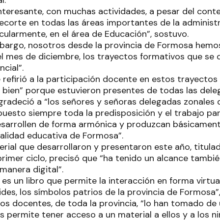
l.
nteresante, con muchas actividades, a pesar del cont
ecorte en todas las áreas importantes de la administ
ticularmente, en el área de Educación”, sostuvo.
mbargo, nosotros desde la provincia de Formosa hemos
l mes de diciembre, los trayectos formativos que se 
ncial”.
 refirió a la participación docente en estos trayectos
ien” porque estuvieron presentes de todas las deleg
agradeció a “los señores y señoras delegadas zonales 
 puesto siempre toda la predisposición y el trabajo pa
sarrollen de forma armónica y produzcan básicament
calidad educativa de Formosa”.
erial que desarrollaron y presentaron este año, titul
primer ciclo, precisó que “ha tenido un alcance también 
manera digital”.
, es un libro que permite la interacción en forma virtual
ides, los símbolos patrios de la provincia de Formosa”,
los docentes, de toda la provincia, “lo han tomado d
 permite tener acceso a un material a ellos y a los ni