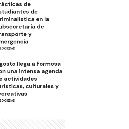
rácticas de
studiantes de
riminalística en la
ubsecretaría de
ransporte y
mergencia
SOCIEDAD
gosto llega a Formosa
on una intensa agenda
e actividades
urísticas, culturales y
ecreativas
SOCIEDAD