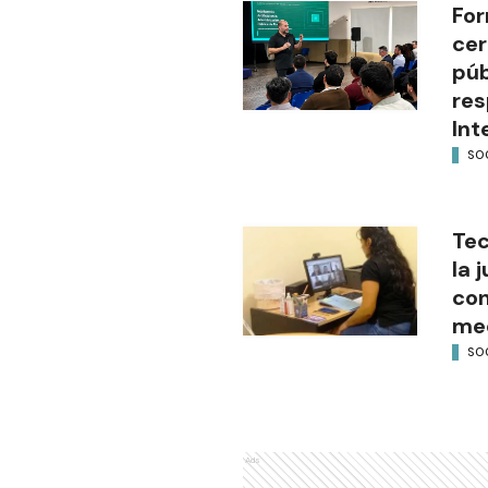
For
cer
púb
res
Int
SO
Tec
la 
con
med
SO
Ads