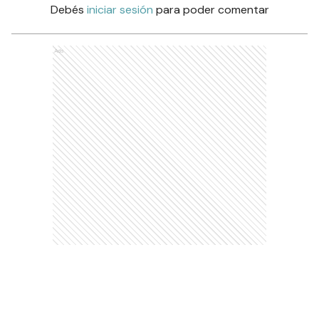
Debés
iniciar sesión
para poder comentar
Ads