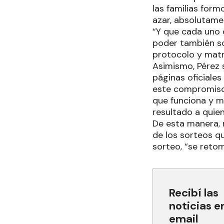
las familias for
azar, absolutame
“Y que cada uno 
poder también so
protocolo y matr
Asimismo, Pérez s
páginas oficiales
este compromiso 
que funciona y mu
resultado a quien
De esta manera, r
de los sorteos qu
sorteo, “se retom
Recibí las
noticias e
email