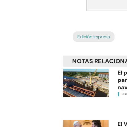
Edición Impresa
NOTAS RELACION
El 
par
na
POL
El 