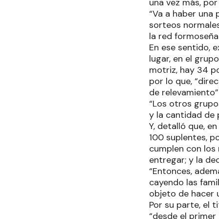
una vez más, por 
“Va a haber una 
sorteos normales 
la red formoseña
En ese sentido, 
lugar, en el gru
motriz, hay 34 p
por lo que, “dir
de relevamiento”
“Los otros grupo
y la cantidad de 
Y, detalló que, e
100 suplentes, p
cumplen con los 
entregar; y la d
“Entonces, ademá
cayendo las fami
objeto de hacer u
Por su parte, el 
“desde el primer