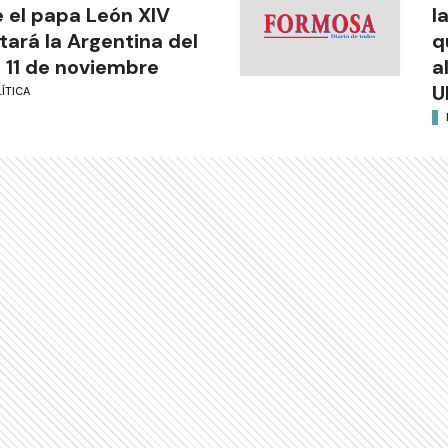
 el papa León XIV
l
itará la Argentina del
q
l 11 de noviembre
a
U
ÍTICA