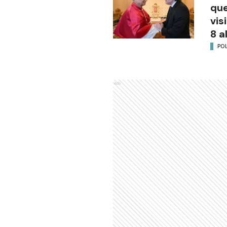
que
vis
8 a
POL
Ads