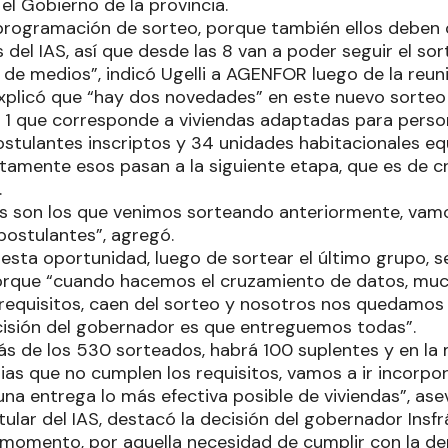
el Gobierno de la provincia.
programación de sorteo, porque también ellos deben 
del IAS, así que desde las 8 van a poder seguir el sor
 de medios”, indicó Ugelli a AGENFOR luego de la reuni
explicó que “hay dos novedades” en este nuevo sorteo 
po 1 que corresponde a viviendas adaptadas para pers
ostulantes inscriptos y 34 unidades habitacionales e
ectamente esos pasan a la siguiente etapa, que es de 
.
s son los que venimos sorteando anteriormente, vamo
postulantes”, agregó.
n esta oportunidad, luego de sortear el último grupo, s
orque “cuando hacemos el cruzamiento de datos, muc
requisitos, caen del sorteo y nosotros nos quedamos 
ecisión del gobernador es que entreguemos todas”.
s de los 530 sorteados, habrá 100 suplentes y en la
lias que no cumplen los requisitos, vamos a ir incorpo
na entrega lo más efectiva posible de viviendas”, ase
titular del IAS, destacó la decisión del gobernador Insf
 momento, por aquella necesidad de cumplir con la d