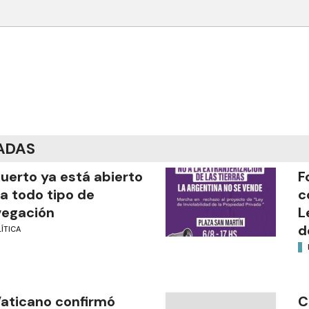
ADAS
puerto ya está abierto
F
a todo tipo de
c
vegación
L
d
ÍTICA
Vaticano confirmó
C