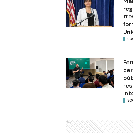
Mar
reg
tre
for
Uni
SO
For
cer
púb
res
Int
SO
Ads