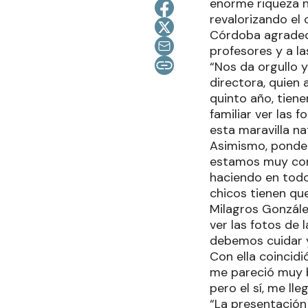
enorme riqueza n
revalorizando el
Córdoba agradeci
profesores y a l
“Nos da orgullo y
directora, quien
quinto año, tiene
familiar ver las 
esta maravilla na
Asimismo, ponder
estamos muy cont
haciendo en todo
chicos tienen qu
Milagros Gonzále
ver las fotos de 
debemos cuidar y
Con ella coincid
me pareció muy b
pero el sí, me l
“La presentación