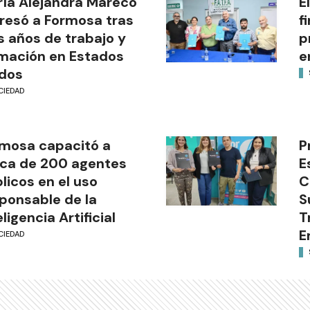
ía Alejandra Mareco
E
resó a Formosa tras
f
s años de trabajo y
p
mación en Estados
e
dos
CIEDAD
mosa capacitó a
P
ca de 200 agentes
E
licos en el uso
C
ponsable de la
S
eligencia Artificial
T
E
CIEDAD