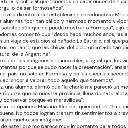
atural y cultural que tenemos en cada rincón de nues
 orgullo de ser formoseños”.
ó a la directora del establecimiento educativo, Mónica
as alumnas “por tan cálido y hermoso momento vivido
 satisfacción que se pueda mostrar a Formosa”, dijo p
 además comentó que “desde hace muchos años, las al
n un viaje de estudios al bañado La Estrella, así que pa
fotos, en tanto que las chicas del ciclo orientado tamb
tural de la Argentina”.
ó que “las imágenes son increíbles, al igual que los 
entas porque se pudo hacer la presentación”, ansian
 el país, no solo en Formosa, y en las escuelas secund
e aprender a valorar todo aquello que tenemos”.
z, una alumna, afirmó que “la charla me pareció un m
la riqueza que es nuestra provincia, llena de naturale
 conservar porque es maravillosa”.
ió su compañera Mariana Almirón, quien indicó: “La ch
uena. No todos logran transmitir sentimientos a travé
legaron mucho sus imágenes”.
 de este libro me parece muy importante para todos 