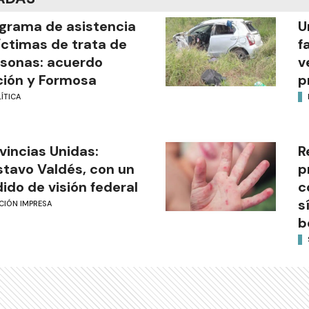
grama de asistencia
U
íctimas de trata de
f
sonas: acuerdo
v
ión y Formosa
p
ÍTICA
vincias Unidas:
R
tavo Valdés, con un
p
ido de visión federal
c
s
CIÓN IMPRESA
b