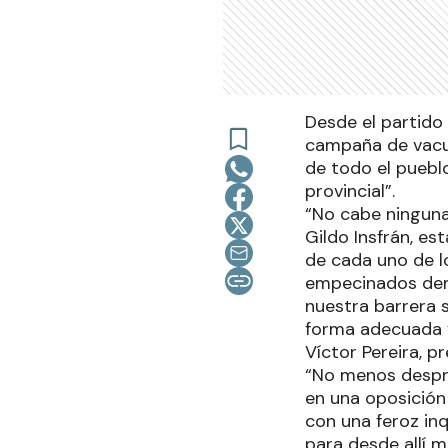
Desde el partido
campaña de vacun
de todo el pueblo
provincial”.
“No cabe ninguna
Gildo Insfrán, es
de cada uno de l
empecinados dem
nuestra barrera 
forma adecuada y 
Víctor Pereira, p
“No menos despre
en una oposición 
con una feroz in
para desde allí 