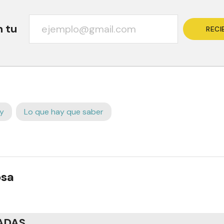
n tu
RECI
y
Lo que hay que saber
osa
ADAS