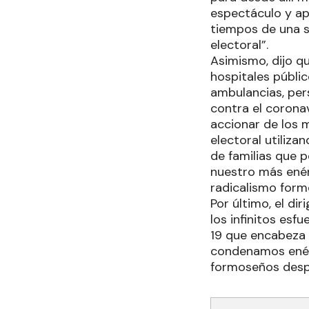
espectáculo y ap
tiempos de una s
electoral”.
Asimismo, dijo qu
hospitales públi
ambulancias, pers
contra el coronav
accionar de los 
electoral utiliza
de familias que 
nuestro más enér
radicalismo form
Por último, el d
los infinitos esf
19 que encabeza 
condenamos enérg
formoseños despl