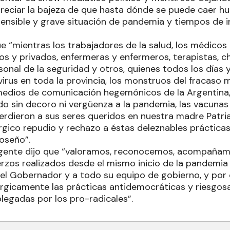
reciar la bajeza de que hasta dónde se puede caer 
ensible y grave situación de pandemia y tiempos de 
e “mientras los trabajadores de la salud, los médicos
cos y privados, enfermeras y enfermeros, terapistas, c
onal de la seguridad y otros, quienes todos los días 
irus en toda la provincia, los monstruos del fracaso m
medios de comunicación hegemónicos de la Argentina
ndo sin decoro ni vergüenza a la pandemia, las vacunas 
perdieron a sus seres queridos en nuestra madre Patri
gico repudio y rechazo a éstas deleznables prácticas 
oseño”.
irigente dijo que “valoramos, reconocemos, acompañ
uerzos realizados desde el mismo inicio de la pandemi
el Gobernador y a todo su equipo de gobierno, y por 
icamente las prácticas antidemocráticas y riesgosa 
egadas por los pro-radicales”.