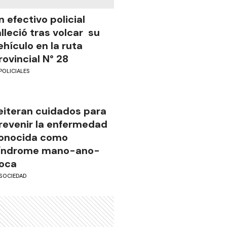
n efectivo policial
alleció tras volcar su
ehículo en la ruta
rovincial N° 28
POLICIALES
eiteran cuidados para
revenir la enfermedad
onocida como
índrome mano-ano-
oca
SOCIEDAD