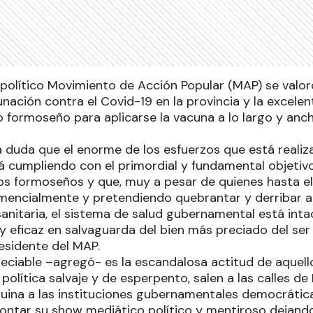
 político Movimiento de Acción Popular (MAP) se valor
ación contra el Covid-19 en la provincia y la excelen
 formoseño para aplicarse la vacuna a lo largo y anch
 duda que el enorme de los esfuerzos que está realiz
tá cumpliendo con el primordial y fundamental objetivo
os formoseños y que, muy a pesar de quienes hasta el 
encialmente y pretendiendo quebrantar y derribar a 
sanitaria, el sistema de salud gubernamental está int
eficaz en salvaguarda del bien más preciado del ser h
residente del MAP.
ciable –agregó- es la escandalosa actitud de aquell
política salvaje y de esperpento, salen a las calles d
quina a las instituciones gubernamentales democráti
montar su show mediático político y mentiroso dejando