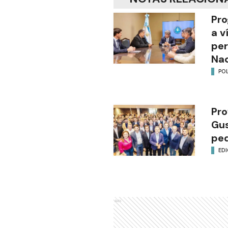
Pro
a v
per
Nac
POL
Pro
Gus
ped
EDI
Ads