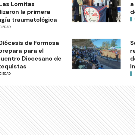
Las Lomitas
a
lizaron la primera
d
ugía traumatológica
CIEDAD
Diócesis de Formosa
S
prepara para el
r
uentro Diocesano de
d
equistas
I
CIEDAD