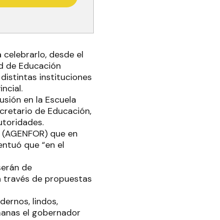
 celebrarlo, desde el
ad de Educación
 distintas instituciones
ncial.
lusión en la Escuela
ecretario de Educación,
utoridades.
sa (AGENFOR) que en
entuó que “en el
serán de
 a través de propuestas
ernos, lindos,
manas el gobernador