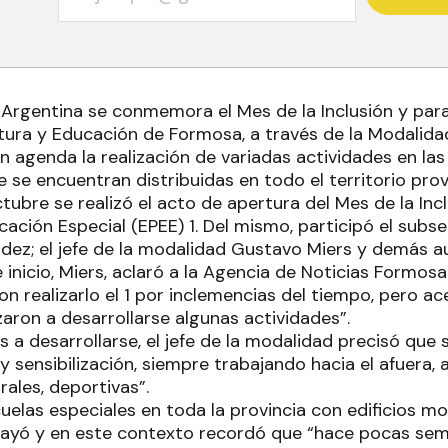
 Argentina se conmemora el Mes de la Inclusión y para
ltura y Educación de Formosa, a través de la Modalid
en agenda la realización de variadas actividades en las
se encuentran distribuidas en todo el territorio provi
ctubre se realizó el acto de apertura del Mes de la Inc
cación Especial (EPEE) 1. Del mismo, participó el subs
dez; el jefe de la modalidad Gustavo Miers y demás a
e inicio, Miers, aclaró a la Agencia de Noticias Formo
on realizarlo el 1 por inclemencias del tiempo, pero ac
zaron a desarrollarse algunas actividades”.
s a desarrollarse, el jefe de la modalidad precisó que 
y sensibilización, siempre trabajando hacia el afuera,
urales, deportivas”.
elas especiales en toda la provincia con edificios mod
rayó y en este contexto recordó que “hace pocas se