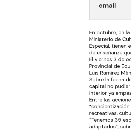
email
En octubre, en la
Ministerio de Cu
Especial, tienen 
de enseñanza que 
El viernes 3 de o
Provincial de Edu
Luis Ramírez Mén
Sobre la fecha d
capital no pudier
interior ya empe
Entre las accione
“concientización 
recreativas, cult
“Tenemos 35 escu
adaptados”, sub