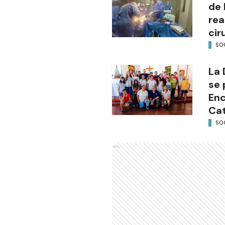
de 
rea
cir
SO
La 
se 
Enc
Cat
SO
Ads