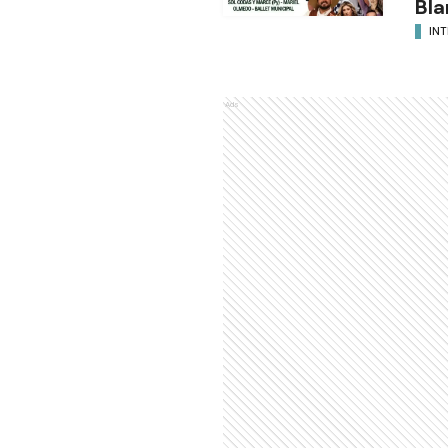
Bla
INT
Ads