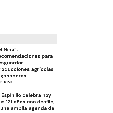
El Niño”:
ecomendaciones para
esguardar
roducciones agrícolas
 ganaderas
INTERIOR
l Espinillo celebra hoy
us 121 años con desfile,
 una amplia agenda de