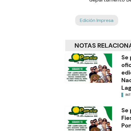
Edición Impresa
NOTAS RELACION
Se 
ofi
edi
Nac
Lag
INT
Se 
Fie
Po