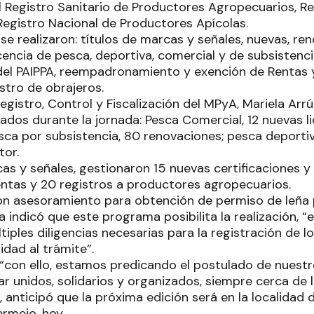
l Registro Sanitario de Productores Agropecuarios, Re
 Registro Nacional de Productores Apícolas.
se realizaron: títulos de marcas y señales, nuevas, re
icencia de pesca, deportiva, comercial y de subsistenc
del PAIPPA, reempadronamiento y exención de Rentas
stro de obrajeros.
egistro, Control y Fiscalización del MPyA, Mariela Arr
dos durante la jornada: Pesca Comercial, 12 nuevas li
sca por subsistencia, 80 renovaciones; pesca deporti
or.
as y señales, gestionaron 15 nuevas certificaciones y
ntas y 20 registros a productores agropecuarios.
n asesoramiento para obtención de permiso de leña pa
a indicó que este programa posibilita la realización, “e
ltiples diligencias necesarias para la registración de 
idad al trámite”.
con ello, estamos predicando el postulado de nuest
jar unidos, solidarios y organizados, siempre cerca de 
r, anticipó que la próxima edición será en la localidad 
rmejo, hoy.