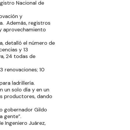
gistro Nacional de
novación y
ia. Además, registros
 y aprovechamiento
úa, detalló el número de
cencias y 13
va, 24 todas de
 3 renovaciones; 10
ra ladrillería.
n un solo día y en un
los productores, dando
ro gobernador Gildo
la gente”.
de Ingeniero Juárez,