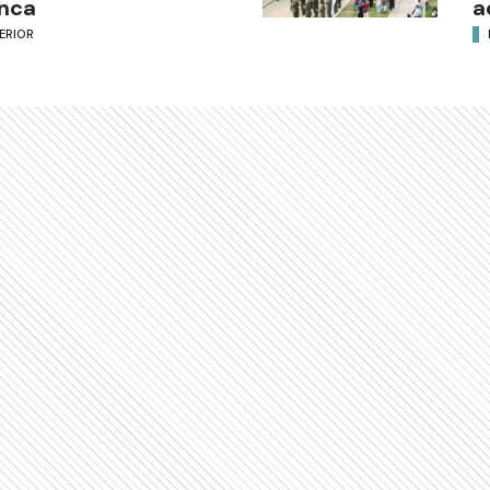
nca
a
ERIOR