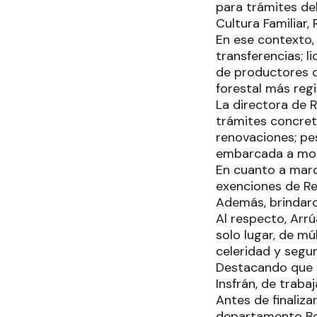
para trámites de
Cultura Familiar,
En ese contexto, 
transferencias; l
de productores 
forestal más regi
La directora de R
trámites concreta
renovaciones; pe
embarcada a mot
En cuanto a marc
exenciones de Re
Además, brindaro
Al respecto, Arrú
solo lugar, de mú
celeridad y segur
Destacando que “
Insfrán, de traba
Antes de finaliza
departamento Be