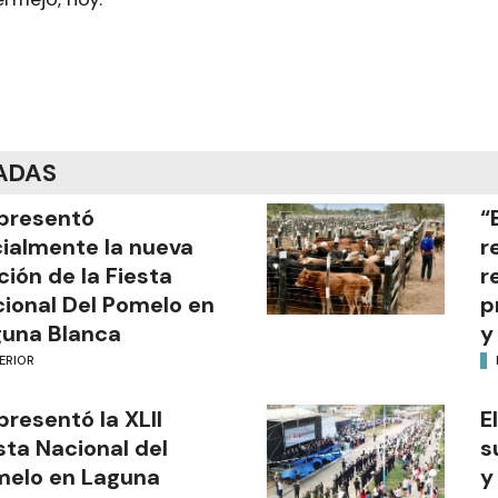
ADAS
presentó
“
cialmente la nueva
r
ción de la Fiesta
r
ional Del Pomelo en
p
una Blanca
y
ERIOR
presentó la XLII
E
sta Nacional del
s
melo en Laguna
y