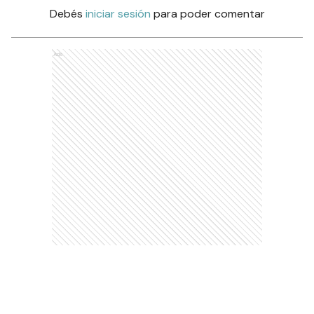
Debés
iniciar sesión
para poder comentar
Ads