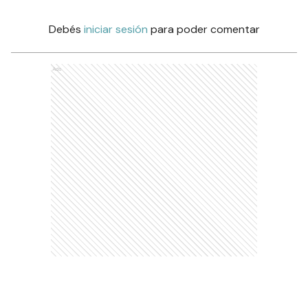
Debés
iniciar sesión
para poder comentar
Ads