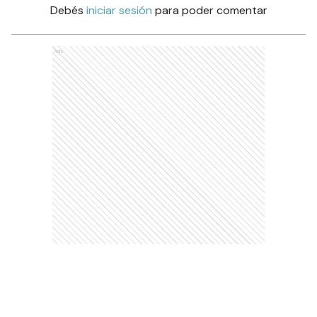
Debés
iniciar sesión
para poder comentar
Ads