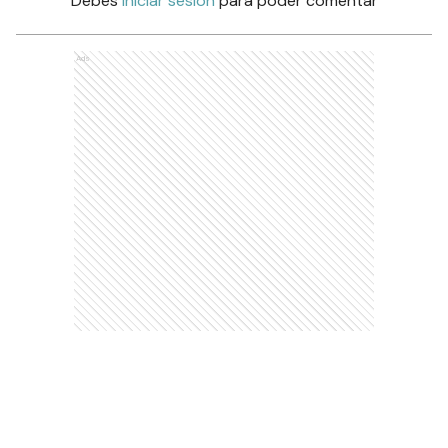
Debés
iniciar sesión
para poder comentar
Ads