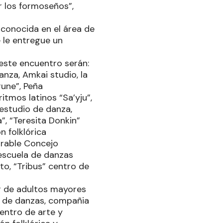
r los formoseños”,
conocida en el área de
e le entregue un
este encuentro serán:
anza, Amkai studio, la
rune”, Peña
tmos latinos “Sa’yju”,
estudio de danza,
”, “Teresita Donkin”
n folklórica
orable Concejo
 escuela de danzas
o, “Tribus” centro de
er de adultos mayores
o de danzas, compañia
entro de arte y