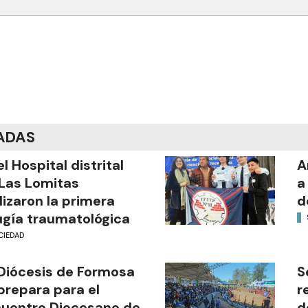
ADAS
el Hospital distrital
A
Las Lomitas
a
lizaron la primera
d
ugía traumatológica
CIEDAD
Diócesis de Formosa
S
prepara para el
r
uentro Diocesano de
d