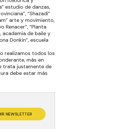
n folklórica y
a” estudio de danzas,
rovinciana”, “Shazadi”
lam” arte y movimiento,
vo Renacer”, “Planta
, academia de baile y
ona Donkin”, escuela
o realizamos todos los
eponderante, más en
 se trata justamente de
ltura debe estar más
BIR NEWSLETTER