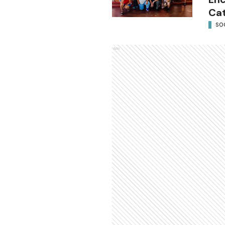
Cat
SO
Ads