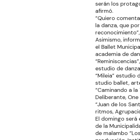
serán los protag
afirmó.
“Quiero comenta
la danza, que por
reconocimiento”,
Asimismo, inform
el Ballet Municip
academia de danz
“Reminiscencias”
estudio de danza
“Mileia” estudio 
studio ballet, ar
“Caminando a la 
Deliberante, One
“Juan de los San
ritmos, Agrupació
El domingo será e
de la Municipali
de malambo “Los 