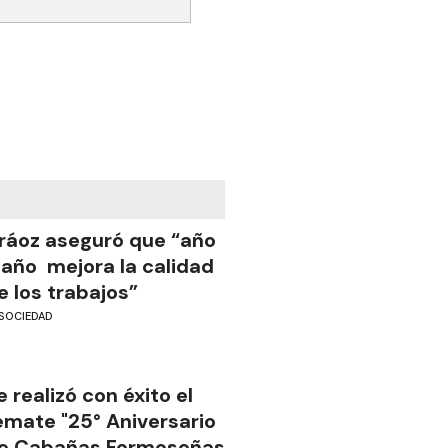
ráoz aseguró que “año
 año mejora la calidad
e los trabajos”
SOCIEDAD
e realizó con éxito el
emate "25° Aniversario
e Cabañas Formoseñas