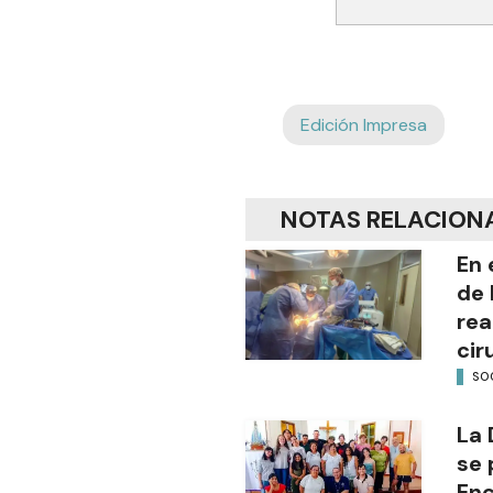
Edición Impresa
NOTAS RELACION
En 
de 
rea
cir
SO
La 
se 
Enc