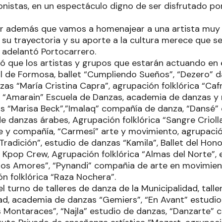
onistas, en un espectáculo digno de ser disfrutado po
r además que vamos a homenajear a una artista muy 
 su trayectoria y su aporte a la cultura merece que s
 adelantó Portocarrero.
ó que los artistas y grupos que estarán actuando en 
al de Formosa, ballet “Cumpliendo Sueños”, “Dezero” d
as “María Cristina Capra”, agrupación folklórica “Caf
, “Amarain” Escuela de Danzas, academia de danzas y ri
s “Marisa Beck”,”Imalaq” compañía de danza, “Dansé” 
de danzas árabes, Agrupación folklórica “Sangre Criolla
te y compañía, “Carmesí” arte y movimiento, agrupació
Tradición”, estudio de danzas “Kamila”, Ballet del Hon
 Kpop Crew, Agrupación folklórica “Almas del Norte”,
tos Amores”, “Pynandi” compañia de arte en movimient
n folklórica “Raza Nochera”.
l turno de talleres de danza de la Municipalidad, tall
dad, academia de danzas “Gemiers”, “En Avant” estudi
Montaraces”, “Najla” estudio de danzas, “Danzarte” c