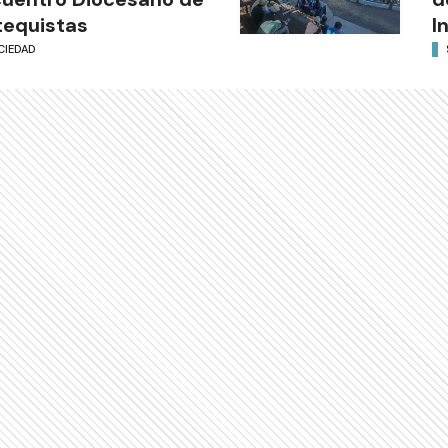
equistas
I
CIEDAD