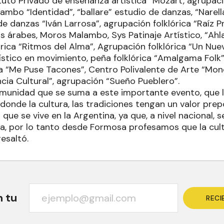
tuto Privado de enseñanza artística “Mozart, agrupació
mbo “Identidad”, “ballare” estudio de danzas, “Narell
de danzas “Iván Larrosa”, agrupación folklórica “Raíz P
s árabes, Moros Malambo, Sys Patinaje Artístico, “Ah
rica “Ritmos del Alma”, Agrupación folklórica “Un Nue
tístico en movimiento, peña folklórica “Amalgama Folk”
ca “Me Puse Tacones”, Centro Polivalente de Arte “Mon
cia Cultural”, agrupación “Sueño Pueblero”.
omunidad que se suma a este importante evento, que l
 donde la cultura, las tradiciones tengan un valor pr
l que se vive en la Argentina, ya que, a nivel nacional,
ura, por lo tanto desde Formosa profesamos que la cu
resaltó.
n tu
RECI