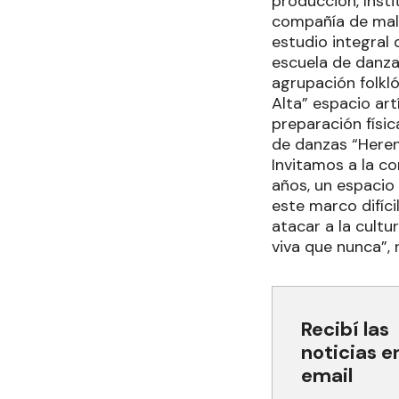
producción, Insti
compañía de mala
estudio integral 
escuela de danza
agrupación folkló
Alta” espacio ar
preparación físi
de danzas “Heren
Invitamos a la c
años, un espacio
este marco difíci
atacar a la cult
viva que nunca”, 
Recibí las
noticias e
email