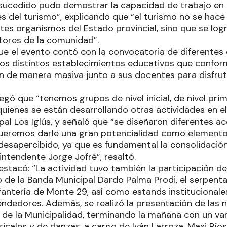
sucedido pudo demostrar la capacidad de trabajo en 
es del turismo”, explicando que “el turismo no se ha
ntes organismos del Estado provincial, sino que se lo
tores de la comunidad”.
e el evento contó con la convocatoria de diferentes
 los distintos establecimientos educativos que confor
on de manera masiva junto a sus docentes para disfrut
gó que “tenemos grupos de nivel inicial, de nivel prim
quienes se están desarrollando otras actividades en e
al Los Iglús, y señaló que “se diseñaron diferentes a
eremos darle una gran potencialidad como elemento 
esapercibido, ya que es fundamental la consolidación 
 intendente Jorge Jofré”, resaltó.
tacó: “La actividad tuvo también la participación de l
e la Banda Municipal Dardo Palma Prodi, el serpenta
fantería de Monte 29, así como estands institucionales
ndedores. Además, se realizó la presentación de las n
 de la Municipalidad, terminando la mañana con un vari
ales y de danzas, a cargo de Iván Larroza, Maxi Ríos,