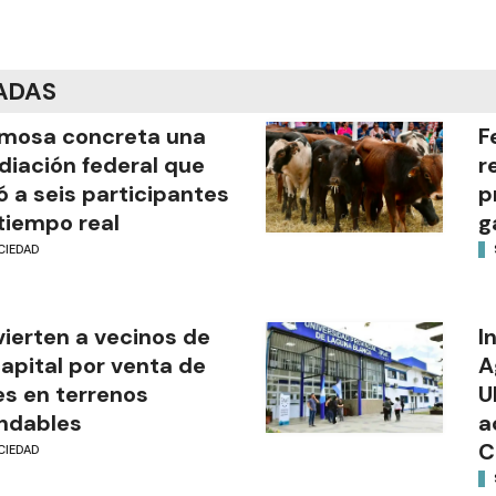
ADAS
mosa concreta una
F
iación federal que
r
ó a seis participantes
p
tiempo real
g
CIEDAD
ierten a vecinos de
I
capital por venta de
A
es en terrenos
U
ndables
a
C
CIEDAD