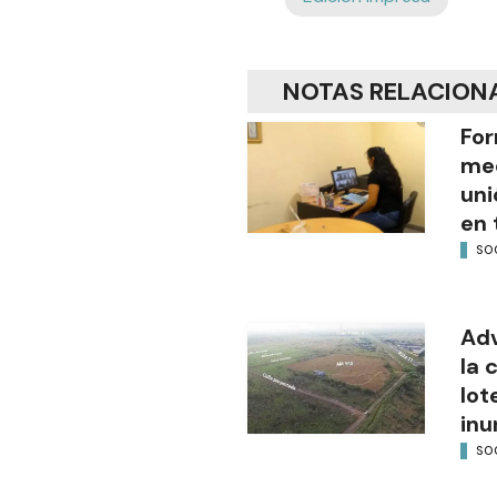
NOTAS RELACION
For
med
uni
en 
SO
Adv
la 
lot
inu
SO