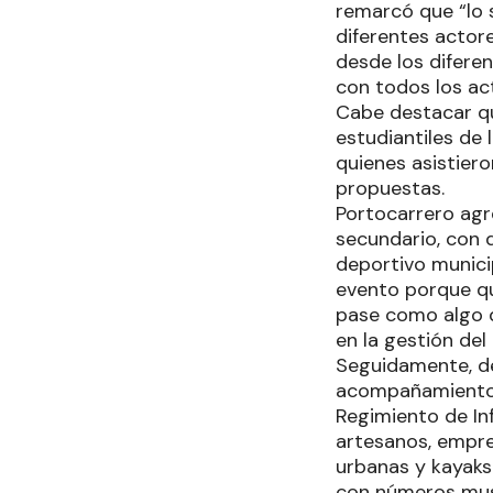
remarcó que “lo 
diferentes actor
desde los difere
con todos los ac
Cabe destacar qu
estudiantiles de
quienes asistier
propuestas.
Portocarrero agre
secundario, con 
deportivo municip
evento porque qu
pase como algo d
en la gestión del
Seguidamente, des
acompañamiento d
Regimiento de In
artesanos, empre
urbanas y kayaks
con números music