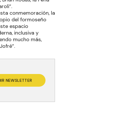
roli”.
 esta conmemoración, la
ropio del formoseño
este espacio
rna, inclusiva y
ciendo mucho más,
Jofré”.
BIR NEWSLETTER