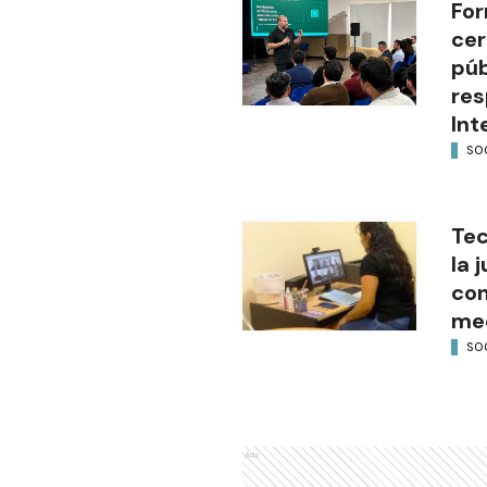
For
cer
púb
res
Int
SO
Tec
la 
con
med
SO
Ads