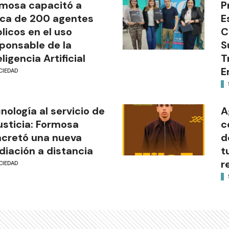
mosa capacitó a
P
ca de 200 agentes
E
licos en el uso
C
ponsable de la
S
eligencia Artificial
T
E
CIEDAD
nología al servicio de
A
justicia: Formosa
c
cretó una nueva
d
iación a distancia
t
r
CIEDAD