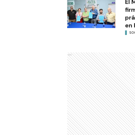
El 
fir
prá
en 
SO
Ads