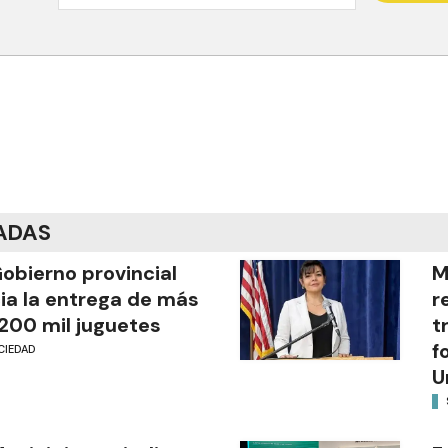
ADAS
Gobierno provincial
M
cia la entrega de más
r
200 mil juguetes
t
f
CIEDAD
U