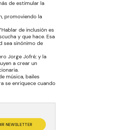
más de estimular la
ón, promoviendo la
“Hablar de inclusión es
 escucha y que hace. Esa
ad sea sinónimo de
ro Jorge Jofré; y la
buyen a crear un
ionaria.
de música, bailes
ra se enriquece cuando
BIR NEWSLETTER