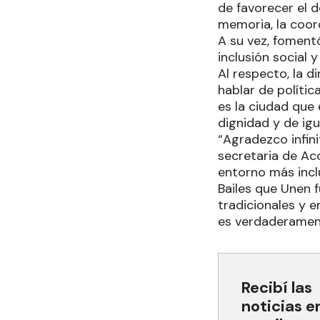
de favorecer el d
memoria, la coord
A su vez, fomentó
inclusión social y
Al respecto, la d
hablar de polític
es la ciudad que
dignidad y de igu
“Agradezco infini
secretaria de Acc
entorno más inclu
Bailes que Unen 
tradicionales y 
es verdaderament
Recibí las
noticias e