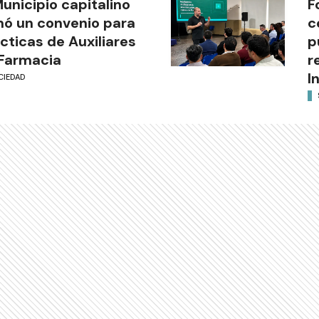
Municipio capitalino
F
mó un convenio para
c
cticas de Auxiliares
p
Farmacia
r
I
CIEDAD