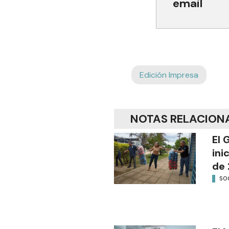
email
Edición Impresa
NOTAS RELACION
El 
ini
de 
SO