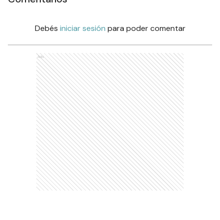
Debés
iniciar sesión
para poder comentar
Ads