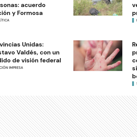
sonas: acuerdo
v
ión y Formosa
p
ÍTICA
vincias Unidas:
R
tavo Valdés, con un
p
ido de visión federal
c
s
CIÓN IMPRESA
b