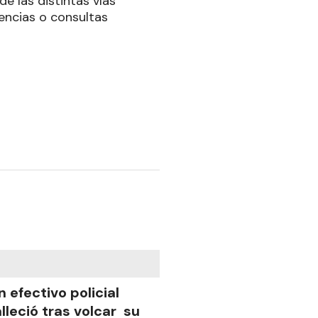
e las distintas vías
rencias o consultas
n efectivo policial
alleció tras volcar su