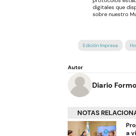
protocolos estab
digitales que dis
sobre nuestro M
Edición Impresa
Ho
Autor
Diario Form
NOTAS RELACION
Pro
a v