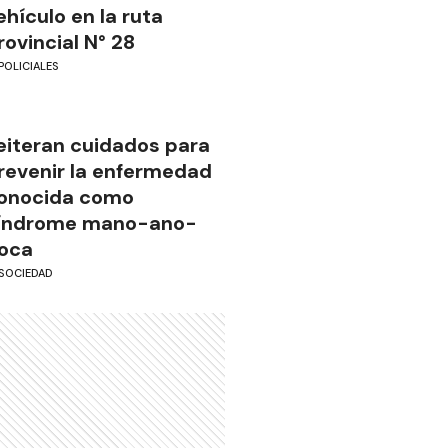
ehículo en la ruta
rovincial N° 28
POLICIALES
eiteran cuidados para
revenir la enfermedad
onocida como
índrome mano-ano-
oca
SOCIEDAD