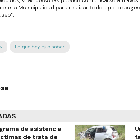
lecidos, y las personas pueden comunicarse a través d
pone la Municipalidad para realizar todo tipo de suge
useo”.
y
Lo que hay que saber
osa
ADAS
grama de asistencia
U
íctimas de trata de
f