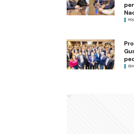
per
Nac
POL
Pro
Gus
ped
EDI
Ads