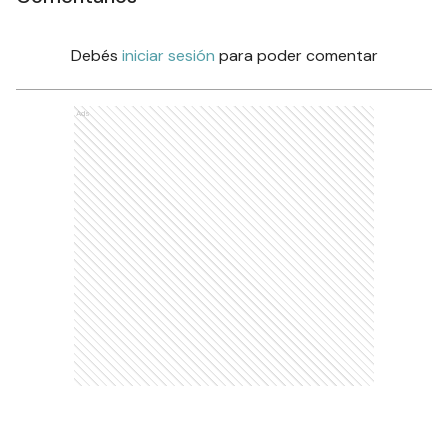
Debés
iniciar sesión
para poder comentar
Ads