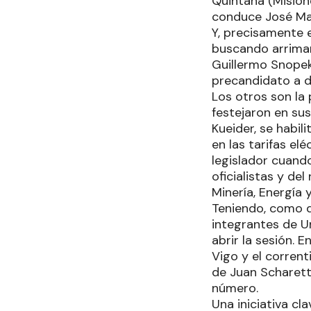
Quintana (Misione
conduce José May
Y, precisamente 
buscando arrimar
Guillermo Snopek
precandidato a di
Los otros son la
festejaron en sus
Kueider, se habi
en las tarifas el
legislador cuando
oficialistas y d
Minería, Energía
Teniendo, como d
integrantes de Un
abrir la sesión. 
Vigo y el corrent
de Juan Scharetti
número.
Una iniciativa cl