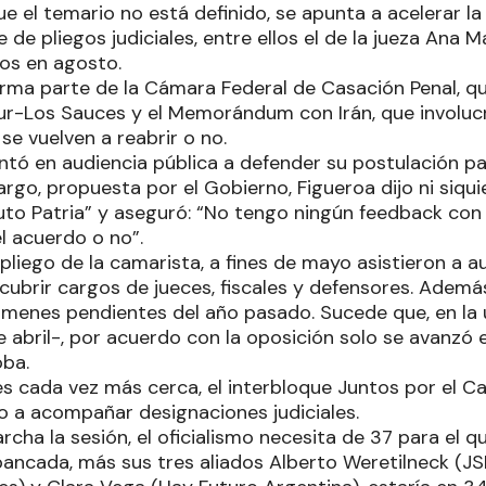
e el temario no está definido, se apunta a acelerar l
de pliegos judiciales, entre ellos el de la jueza Ana M
ños en agosto.
rma parte de la Cámara Federal de Casación Penal, que
r-Los Sauces y el Memorándum con Irán, que involucr
 se vuelven a reabrir o no.
tó en audiencia pública a defender su postulación pa
argo, propuesta por el Gobierno, Figueroa dijo ni siq
tuto Patria” y aseguró: “No tengo ningún feedback con 
el acuerdo o no”.
liego de la camarista, a fines de mayo asistieron a a
cubrir cargos de jueces, fiscales y defensores. Ademá
menes pendientes del año pasado. Sucede que, en la 
e abril-, por acuerdo con la oposición solo se avanzó
oba.
es cada vez más cerca, el interbloque Juntos por el C
o a acompañar designaciones judiciales.
cha la sesión, el oficialismo necesita de 37 para el q
ancada, más sus tres aliados Alberto Weretilneck (JS