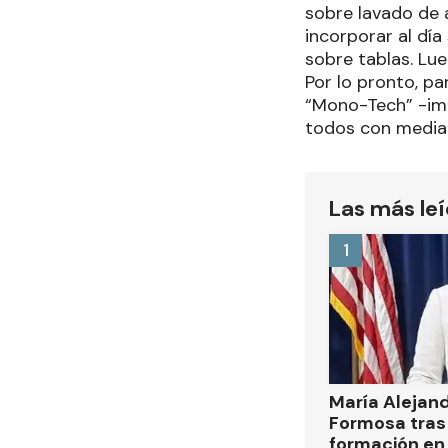
sobre lavado de a
incorporar al día
sobre tablas. Lu
Por lo pronto, p
“Mono-Tech” -imp
todos con media
Las más le
1
María Alejan
Formosa tras 
formación en