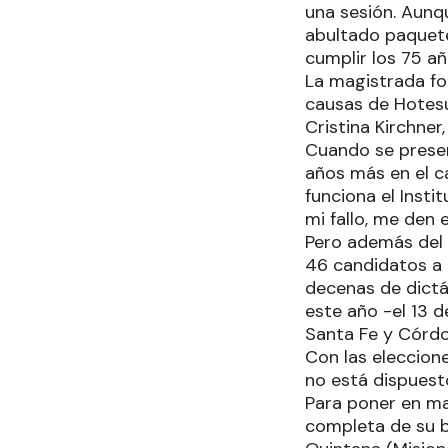
una sesión. Aunqu
abultado paquete 
cumplir los 75 a
La magistrada fo
causas de Hotesu
Cristina Kirchner,
Cuando se presen
años más en el c
funciona el Insti
mi fallo, me den 
Pero además del p
46 candidatos a 
decenas de dictá
este año -el 13 d
Santa Fe y Córd
Con las eleccion
no está dispuest
Para poner en mar
completa de su b