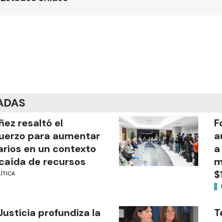
ADAS
ñez resaltó el
F
uerzo para aumentar
a
arios en un contexto
a
caída de recursos
m
$
ÍTICA
Justicia profundiza la
T