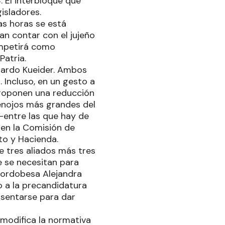
. El interbloque que
isladores.
s horas se está
an contar con el jujeño
ompetirá como
Patria.
gardo Kueider. Ambos
 Incluso, en un gesto a
proponen una reducción
 enojos más grandes del
 -entre las que hay de
 en la Comisión de
to y Hacienda.
 tres aliados más tres
ue se necesitan para
 cordobesa Alejandra
o a la precandidatura
e sentarse para dar
 modifica la normativa