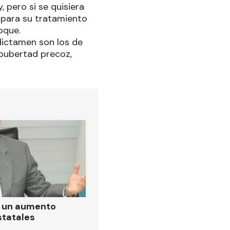
 pero si se quisiera
s para su tratamiento
oque.
 dictamen son los de
pubertad precoz,
ó un aumento
statales