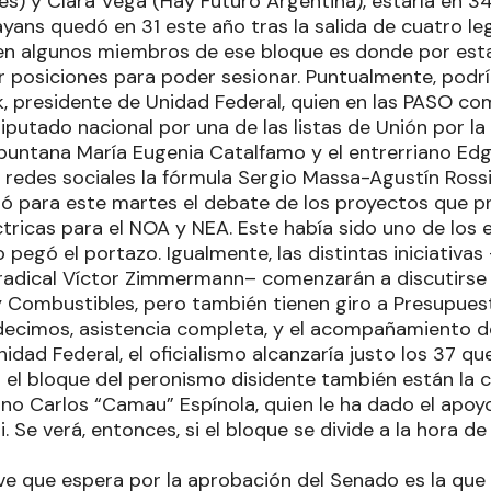
s) y Clara Vega (Hay Futuro Argentina), estaría en 34
ans quedó en 31 este año tras la salida de cuatro leg
en algunos miembros de ese bloque es donde por esta
 posiciones para poder sesionar. Puntualmente, podrí
, presidente de Unidad Federal, quien en las PASO c
putado nacional por una de las listas de Unión por la 
 puntana María Eugenia Catalfamo y el entrerriano Ed
 redes sociales la fórmula Sergio Massa-Agustín Rossi.
litó para este martes el debate de los proyectos que 
éctricas para el NOA y NEA. Este había sido uno de los
 pegó el portazo. Igualmente, las distintas iniciativas
el radical Víctor Zimmermann– comenzarán a discutirse
 y Combustibles, pero también tienen giro a Presupues
ecimos, asistencia completa, y el acompañamiento de
idad Federal, el oficialismo alcanzaría justo los 37 q
En el bloque del peronismo disidente también están la
ino Carlos “Camau” Espínola, quien le ha dado el apoy
. Se verá, entonces, si el bloque se divide a la hora d
ave que espera por la aprobación del Senado es la que