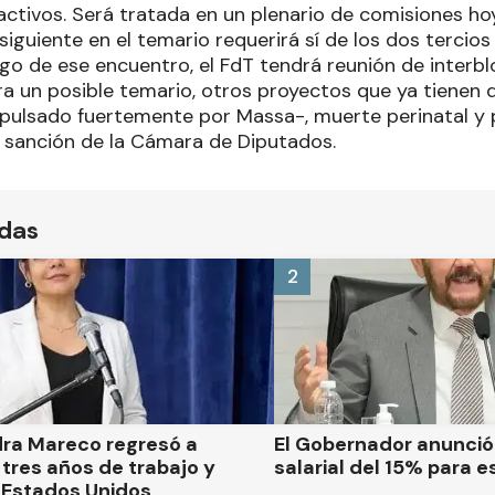
ctivos. Será tratada en un plenario de comisiones hoy,
 siguiente en el temario requerirá sí de los dos tercio
ego de ese encuentro, el FdT tendrá reunión de interbl
ara un posible temario, otros proyectos que ya tienen
ulsado fuertemente por Massa-, muerte perinatal y 
 sanción de la Cámara de Diputados.
ídas
2
dra Mareco regresó a
El Gobernador anunci
tres años de trabajo y
salarial del 15% para e
 Estados Unidos