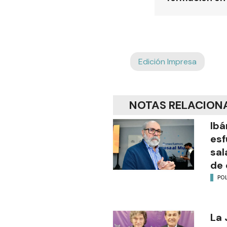
Edición Impresa
NOTAS RELACION
Ibá
esf
sal
de 
POL
La 