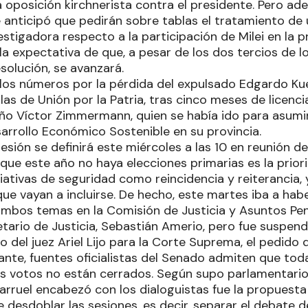
la oposición kirchnerista contra el presidente. Pero ad
e anticipó que pedirán sobre tablas el tratamiento de
estigadora respecto a la participación de Milei en la 
la expectativa de que, a pesar de los dos tercios de l
solución, se avanzará.
os números por la pérdida del expulsado Edgardo Ku
ilas de Unión por la Patria, tras cinco meses de licenc
eño Víctor Zimmermann, quien se había ido para asum
arrollo Económico Sostenible en su provincia.
sesión se definirá este miércoles a las 10 en reunión d
que este año no haya elecciones primarias es la prior
iativas de seguridad como reincidencia y reiterancia, y
ue vayan a incluirse. De hecho, este martes iba a hab
ambos temas en la Comisión de Justicia y Asuntos Pena
etario de Justicia, Sebastián Amerio, pero fue suspend
o del juez Ariel Lijo para la Corte Suprema, el pedid
ante, fuentes oficialistas del Senado admiten que tod
s votos no están cerrados. Según supo parlamentario
arruel encabezó con los dialoguistas fue la propuesta
 desdoblar las sesiones, es decir, separar el debate 