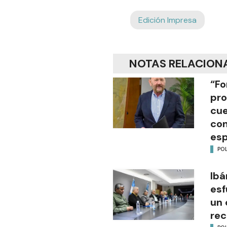
Edición Impresa
NOTAS RELACION
“Fo
pro
cue
con
esp
POL
Ibá
esf
un 
rec