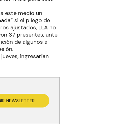
 a este medio un
da” si el pliego de
ros ajustados, LLA no
con 37 presentes, ante
sición de algunos a
esión.
jueves, ingresarían
BIR NEWSLETTER