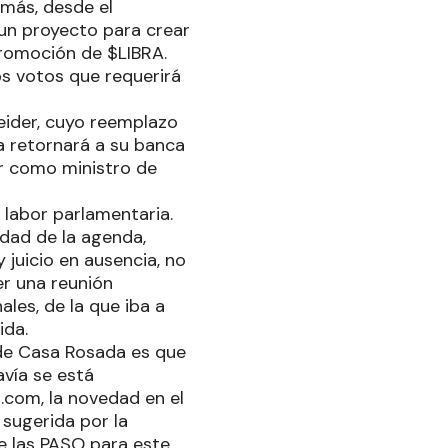
emás, desde el
 un proyecto para crear
promoción de $LIBRA.
os votos que requerirá
eider, cuyo reemplazo
ia retornará a su banca
ir como ministro de
e labor parlamentaria.
idad de la agenda,
 juicio en ausencia, no
er una reunión
les, de la que iba a
ida.
o de Casa Rosada es que
avía se está
.com, la novedad en el
 sugerida por la
de las PASO para este