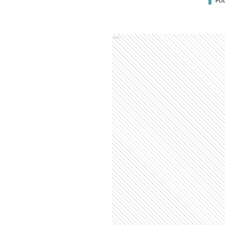
POL
Ads