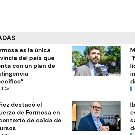
ADAS
rmosa es la única
M
vincia del país que
“
nta con un plan de
l
tingencia
i
ecífico”
d
ÍTICA
ñez destacó el
I
uerzo de Formosa en
e
contexto de caída de
s
ursos
d