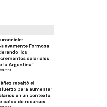
uracciole:
Nuevamente Formosa
iderando los
ncrementos salariales
e la Argentina”
POLÍTICA
báñez resaltó el
sfuerzo para aumentar
alarios en un contexto
e caída de recursos