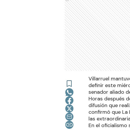
Ads
Villarruel mantuv
definir este miér
senador aliado de
Horas después de
difusión que real
confirmó que La 
las extraordinar
En el oficialism