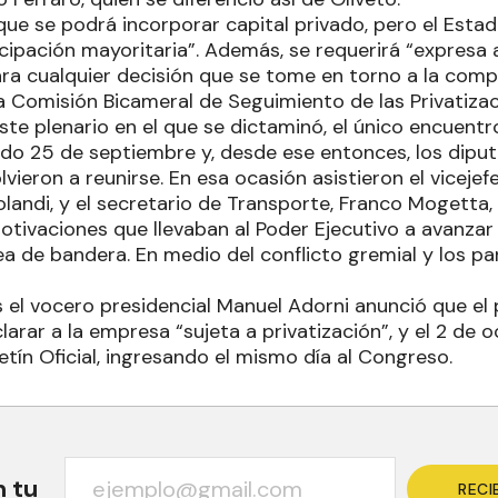
 que se podrá incorporar capital privado, pero el Est
icipación mayoritaria”. Además, se requerirá “expresa 
ra cualquier decisión que se tome en torno a la compa
la Comisión Bicameral de Seguimiento de las Privatizac
ste plenario en el que se dictaminó, el único encuentr
sado 25 de septiembre y, desde ese entonces, los dipu
vieron a reunirse. En esa ocasión asistieron el viceje
olandi, y el secretario de Transporte, Franco Mogetta,
otivaciones que llevaban al Poder Ejecutivo a avanzar
ea de bandera. En medio del conflicto gremial y los p
 el vocero presidencial Manuel Adorni anunció que el 
arar a la empresa “sujeta a privatización”, y el 2 de 
etín Oficial, ingresando el mismo día al Congreso.
n tu
RECI