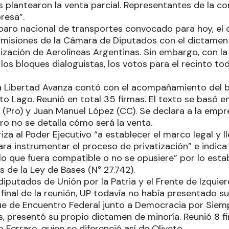
os plantearon la venta parcial. Representantes de la c
presa”.
 paro nacional de transportes convocado para hoy, el o
omisiones de la Cámara de Diputados con el dictamen
ización de Aerolíneas Argentinas. Sin embargo, con la
los bloques dialoguistas, los votos para el recinto to
a Libertad Avanza contó con el acompañamiento del bl
eto Lago. Reunió en total 35 firmas. El texto se basó 
(Pro) y Juan Manuel López (CC). Se declara a la empr
ero no se detalla cómo será la venta.
za al Poder Ejecutivo “a establecer el marco legal y ll
ra instrumentar el proceso de privatización” e indic
lo que fuera compatible o no se opusiere” por lo estab
s de la Ley de Bases (N° 27.742).
 diputados de Unión por la Patria y el Frente de Izqui
 final de la reunión, UP todavía no había presentado s
que de Encuentro Federal junto a Democracia por Siemp
s, presentó su propio dictamen de minoría. Reunió 8 fi
o Ferraro, quien se diferenció así de Oliveto.