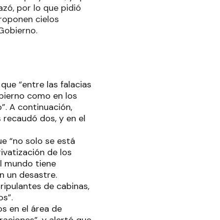
zó, por lo que pidió
proponen cielos
 Gobierno.
 que “entre las falacias
obierno como en los
”. A continuación,
 recaudó dos, y en el
ue “no solo se está
rivatización de los
del mundo tiene
n un desastre.
tripulantes de cabinas,
os”.
s en el área de
raciones”, y alertó que