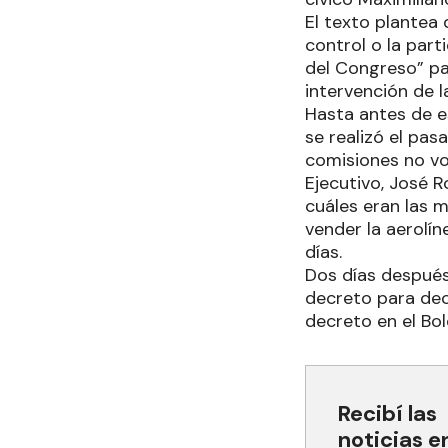
El texto plantea
control o la part
del Congreso” pa
intervención de 
Hasta antes de e
se realizó el pa
comisiones no vol
Ejecutivo, José R
cuáles eran las m
vender la aerolín
días.
Dos días después
decreto para decl
decreto en el Bol
Recibí las
noticias e