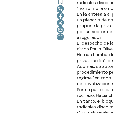
radicales díscol
“no se rife la em
En la antesala al
un plenario de c
propone la privat
por un sector de 
asegurados.
El despacho de l
cívica Paula Oliv
Hernán Lombardi 
privatización”, p
Además, se autori
procedimiento pa
regirse “en todo 
de privatizacione
Por su parte, los
rechazo. Hacia el
En tanto, el blo
radicales díscolo
cívico Maximilian