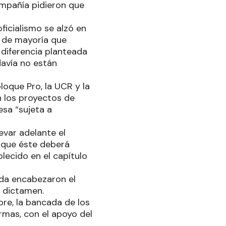
ompañía pidieron que
ficialismo se alzó en
 de mayoría que
 diferencia planteada
davía no están
oque Pro, la UCR y la
en los proyectos de
esa “sujeta a
evar adelante el
a que éste deberá
lecido en el capítulo
erda encabezaron el
u dictamen.
re, la bancada de los
rmas, con el apoyo del