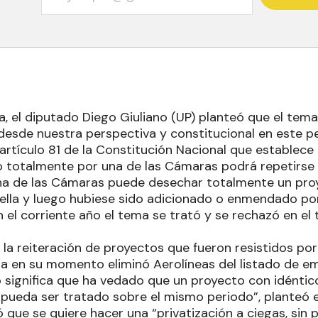
ra, el diputado Diego Giuliano (UP) planteó que el te
esde nuestra perspectiva y constitucional en este pe
 artículo 81 de la Constitución Nacional que establec
 totalmente por una de las Cámaras podrá repetirse 
na de las Cámaras puede desechar totalmente un pro
 ella y luego hubiese sido adicionado o enmendado por
n el corriente año el tema se trató y se rechazó en el
r la reiteración de proyectos que fueron resistidos po
ra en su momento eliminó Aerolíneas del listado de e
o significa que ha vedado que un proyecto con idéntico
 pueda ser tratado sobre el mismo periodo”, planteó e
 que se quiere hacer una “privatización a ciegas, sin p