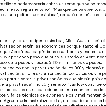
ragilidad parlamentaria sobre un tema que ya se recha
cedimiento reglamentario”. “Más que cielos abiertos, 
 es una política aeronáutica”, remató con críticas al
o
ional y actual dirigente sindical, Alicia Castro, señaló
privatización están las económicas porque, tanto el G
 que Aerolíneas da pérdidas cuantiosas y eso es falso
l 2022 por cada peso que puso el Estado en Aerolíneas
uso cero pesos y recaudó 80 mil millones de pesos.
 sucedido con la privatización de los 90’ y planteó q
vatización, sino la extranjerización de los cielos y la p
lacia para alentar la privatización es que ningún país 
era privatizada”, indicó y remató: “Las low cost fuero
cir los costos significa reducir los entrenamientos de 
cos y fallas técnicas de aviones viejos y mal mantenid
án Agraso, administrativo de la gerencia de aeropuerto
có que Aerolíneas fue premiada en “distintas administ