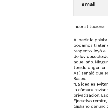
email
Inconstitucional
Al pedir la palab
podamos tratar d
respecto, leyó el
de ley desechado
aquel año. Ningu
tenido origen en
Así, señaló que e
Bases.
“La idea es evita
la cámara reviso
privatización. Es
Ejecutivo remite,
Giuliano denunció