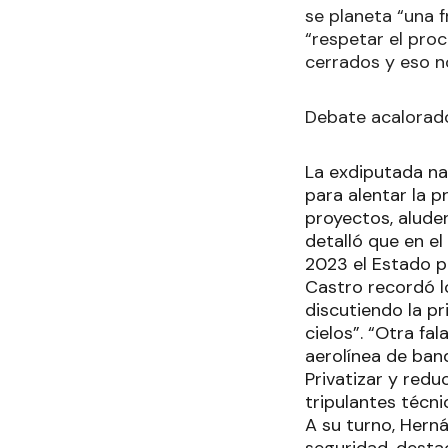
se planeta “una f
“respetar el pro
cerrados y eso no
Debate acalorad
La exdiputada nac
para alentar la 
proyectos, aluden
detalló que en e
2023 el Estado p
Castro recordó lo
discutiendo la pri
cielos”. “Otra fa
aerolínea de band
Privatizar y redu
tripulantes técni
A su turno, Hern
seguridad, desta