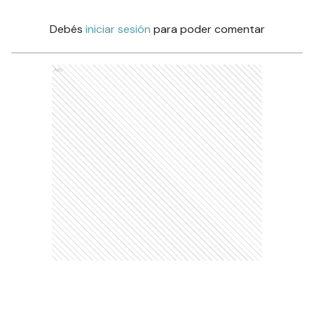
Debés
iniciar sesión
para poder comentar
Ads