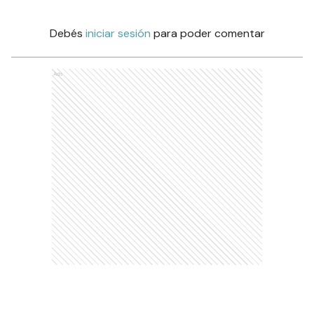
Debés
iniciar sesión
para poder comentar
Ads