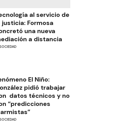
ecnología al servicio de
a justicia: Formosa
oncretó una nueva
ediación a distancia
SOCIEDAD
enómeno El Niño:
onzález pidió trabajar
on datos técnicos y no
on “predicciones
larmistas”
SOCIEDAD