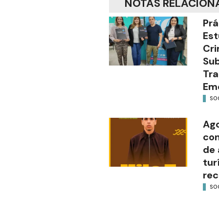
NOTAS RELACION
Prá
Est
Cri
Sub
Tra
Em
SO
Ago
con
de 
tur
rec
SO