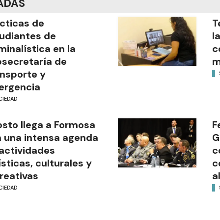
ADAS
cticas de
T
udiantes de
l
minalística en la
c
secretaría de
m
nsporte y
ergencia
CIEDAD
sto llega a Formosa
F
 una intensa agenda
G
actividades
c
ísticas, culturales y
c
reativas
a
CIEDAD