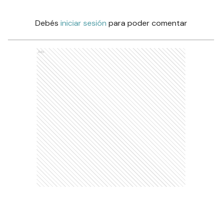
Debés
iniciar sesión
para poder comentar
Ads