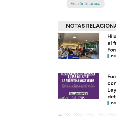
Edición Impresa
NOTAS RELACION
Hil
al 
Fo
POL
For
con
Ley
deb
POL
Ads