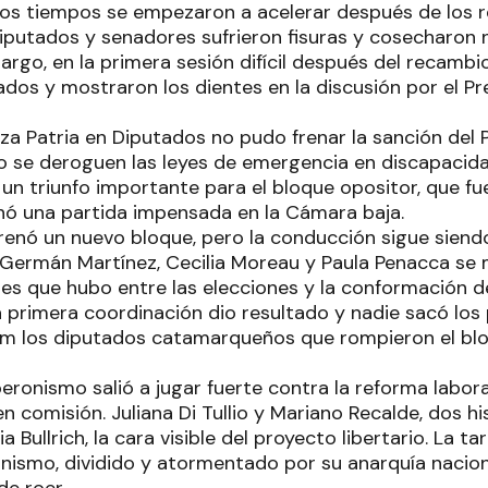
los tiempos se empezaron a acelerar después de los r
iputados y senadores sufrieron fisuras y cosecharon
argo, en la primera sesión difícil después del recambi
ados y mostraron los dientes en la discusión por el P
rza Patria en Diputados no pudo frenar la sanción del
o se deroguen las leyes de emergencia en discapacida
e un triunfo importante para el bloque opositor, que f
nó una partida impensada en la Cámara baja.
renó un nuevo bloque, pero la conducción sigue siendo
ermán Martínez, Cecilia Moreau y Paula Penacca se 
nes que hubo entre las elecciones y la conformación 
 primera coordinación dio resultado y nadie sacó los pi
em los diputados catamarqueños que rompieron el blo
peronismo salió a jugar fuerte contra la reforma labor
n comisión. Juliana Di Tullio y Mariano Recalde, dos h
a Bullrich, la cara visible del proyecto libertario. La ta
onismo, dividido y atormentado por su anarquía nacion