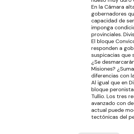
hueso muy duro d
En la Cámara alta
gobernadores quie
capacidad de ser
imponga condicio
provinciales. Div
El bloque Convic
responden a gobe
suspicacias que s
¿Se desmarcarán
Misiones? ¿Sumar
diferencias con 
Al igual que en D
bloque peronista
Tullio. Los tres 
avanzado con dec
actual puede mod
tectónicas del p