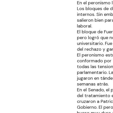
En el peronismo 
Los bloques de d
internos. Sin emb
salieron bien par
laboral.
El bloque de Fue
pero logró que n
universitario. Fu
del rechazo y ga
El peronismo est
conformado por G
todas las tensio
parlamentario. La
jugaron en tánd
semanas atrás.
En el Senado, el 
del tratamiento e
cruzaron a Patrici
Gobierno. El per