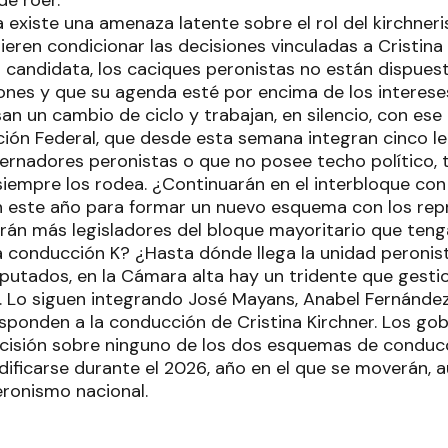
e roer.
 existe una amenaza latente sobre el rol del kirchner
ren condicionar las decisiones vinculadas a Cristina K
 candidata, los caciques peronistas no están dispues
nes y que su agenda esté por encima de los interese
isan un cambio de ciclo y trabajan, en silencio, con es
ción Federal, que desde esta semana integran cinco l
rnadores peronistas o que no posee techo político, t
iempre los rodea. ¿Continuarán en el interbloque con e
 este año para formar un nuevo esquema con los repr
án más legisladores del bloque mayoritario que ten
la conducción K? ¿Hasta dónde llega la unidad peronis
iputados, en la Cámara alta hay un tridente que gesti
. Lo siguen integrando José Mayans, Anabel Fernández 
responden a la conducción de Cristina Kirchner. Los g
isión sobre ninguno de los dos esquemas de conducc
ificarse durante el 2026, año en el que se moverán, a
eronismo nacional.