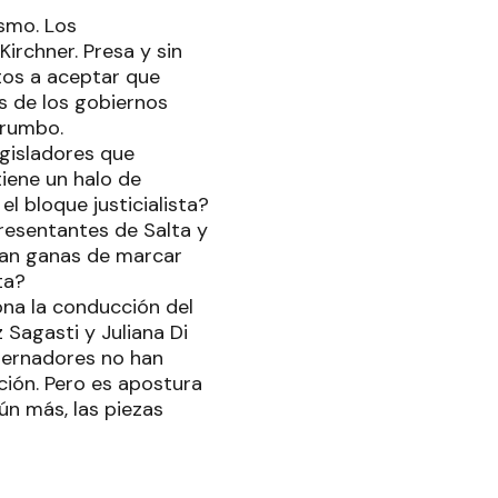
ismo. Los
irchner. Presa y sin
tos a aceptar que
s de los gobiernos
e rumbo.
egisladores que
iene un halo de
l bloque justicialista?
esentantes de Salta y
gan ganas de marcar
ta?
ona la conducción del
Sagasti y Juliana Di
obernadores no han
ión. Pero es apostura
ún más, las piezas