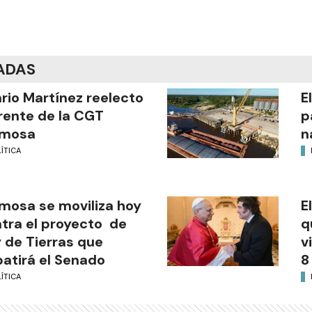
ADAS
ario Martínez reelecto
E
frente de la CGT
p
rmosa
n
ÍTICA
mosa se moviliza hoy
E
tra el proyecto de
q
 de Tierras que
v
atirá el Senado
8
ÍTICA