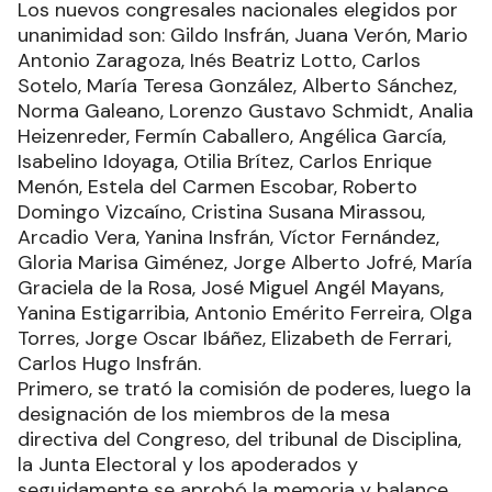
Los nuevos congresales nacionales elegidos por
unanimidad son: Gildo Insfrán, Juana Verón, Mario
Antonio Zaragoza, Inés Beatriz Lotto, Carlos
Sotelo, María Teresa González, Alberto Sánchez,
Norma Galeano, Lorenzo Gustavo Schmidt, Analia
Heizenreder, Fermín Caballero, Angélica García,
Isabelino Idoyaga, Otilia Brítez, Carlos Enrique
Menón, Estela del Carmen Escobar, Roberto
Domingo Vizcaíno, Cristina Susana Mirassou,
Arcadio Vera, Yanina Insfrán, Víctor Fernández,
Gloria Marisa Giménez, Jorge Alberto Jofré, María
Graciela de la Rosa, José Miguel Angél Mayans,
Yanina Estigarribia, Antonio Emérito Ferreira, Olga
Torres, Jorge Oscar Ibáñez, Elizabeth de Ferrari,
Carlos Hugo Insfrán.
Primero, se trató la comisión de poderes, luego la
designación de los miembros de la mesa
directiva del Congreso, del tribunal de Disciplina,
la Junta Electoral y los apoderados y
seguidamente se aprobó la memoria y balance