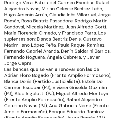
Rodrigo Vera, Estela del Carmen Escobar, Rafael
Alejandro Navas, Mirian Celeste Benítez León,
Hugo Arsenio Arrúa, Claudia Inés Villarruel, Jorge
Román, Rosa Beatriz Passadore, Rodrigo Martín
Sandoval, Micaela Martínez, Juan Alfredo Corti,
María Florencia Olmedo, y Francisco Parra. Los
suplentes son: Blanca Beatriz Denis, Gustavo
Maximiliano López Peña, Paula Raquel Ramírez,
Fernando Gabriel Aranda, Denín Saldarini Barrios,
Fernando Noguera, Ángela Cabrera, y Javier
Jorge Capra.
Las bancas que se van a renovar son las de
Adrián Floro Bogado (Frente Amplio Formoseño),
Blanca Denis (Partido Justicialista), Estela Del
Carmen Escobar (PJ), Viviana Griselda Guzmán
(PJ), Aldo Ingolotti (PJ), Miguel Alfredo Montoya
(Frente Amplio Formoseño), Rafael Alejandro
Ceferino Navas (PJ), Ana Gabriela Neme (Frente
Amplio Formoseño), Enrique Eduardo Ramírez
(Frente Amplio Formoseño), Jorge Román (PJ),