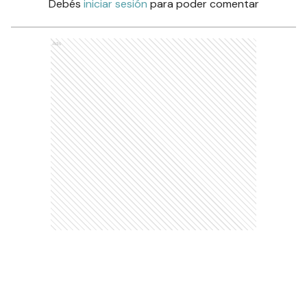
Debés
iniciar sesión
para poder comentar
Ads