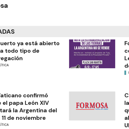
osa
ADAS
puerto ya está abierto
F
a todo tipo de
c
vegación
L
d
ÍTICA
Vaticano confirmó
C
 el papa León XIV
l
itará la Argentina del
q
l 11 de noviembre
a
U
ÍTICA