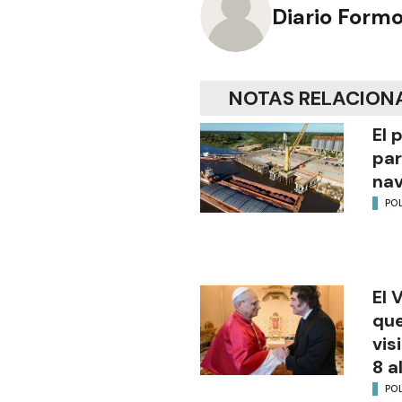
Diario Form
NOTAS RELACION
El 
par
na
POL
El 
que
vis
8 a
POL