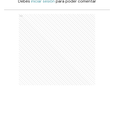
Debés
iniciar sesión
para poder comentar
Ads