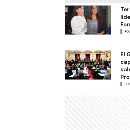
Ter
lid
Fo
POL
El 
cap
sal
Pro
POL
Ads