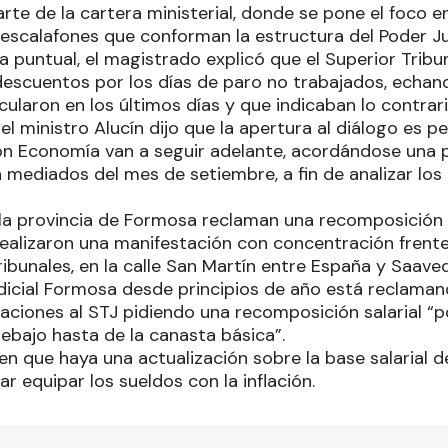
rte de la cartera ministerial, donde se pone el foco 
 escalafones que conforman la estructura del Poder Jud
 puntual, el magistrado explicó que el Superior Tribun
 descuentos por los días de paro no trabajados, echan
cularon en los últimos días y que indicaban lo contrari
el ministro Alucín dijo que la apertura al diálogo es 
n Economía van a seguir adelante, acordándose una 
mediados del mes de setiembre, a fin de analizar los
e la provincia de Formosa reclaman una recomposición s
realizaron una manifestación con concentración frente
Tribunales, en la calle San Martín entre España y Saave
dicial Formosa desde principios de año está reclaman
taciones al STJ pidiendo una recomposición salarial “p
bajo hasta de la canasta básica”.
en que haya una actualización sobre la base salarial d
ar equipar los sueldos con la inflación.