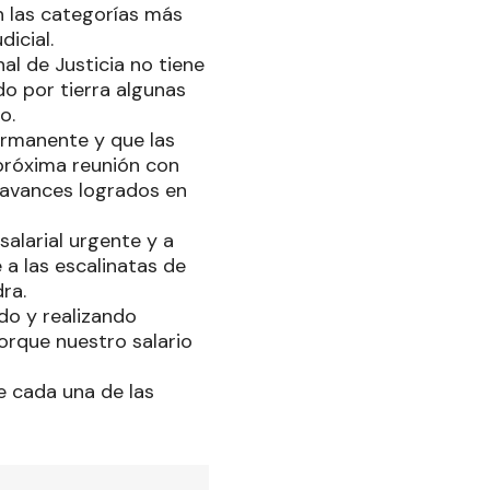
en las categorías más
icial.
al de Justicia no tiene
do por tierra algunas
o.
permanente y que las
próxima reunión con
 avances logrados en
alarial urgente y a
 a las escalinatas de
dra.
do y realizando
orque nuestro salario
e cada una de las