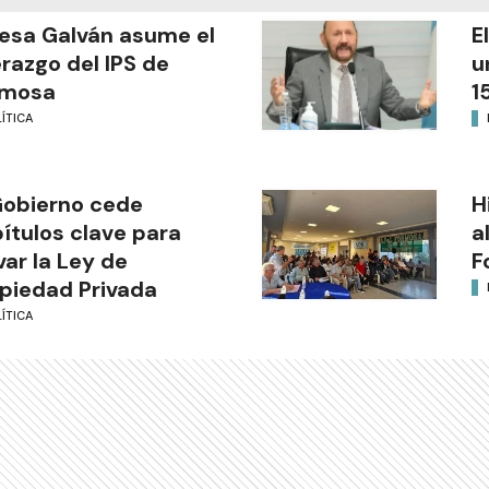
esa Galván asume el
E
erazgo del IPS de
u
rmosa
1
ÍTICA
Gobierno cede
H
ítulos clave para
a
var la Ley de
F
piedad Privada
ÍTICA