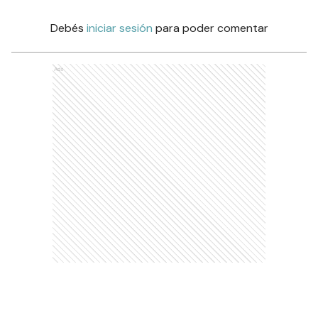
Debés
iniciar sesión
para poder comentar
Ads