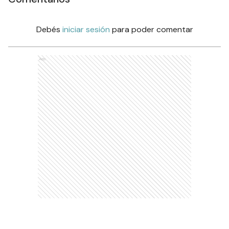
Debés
iniciar sesión
para poder comentar
Ads