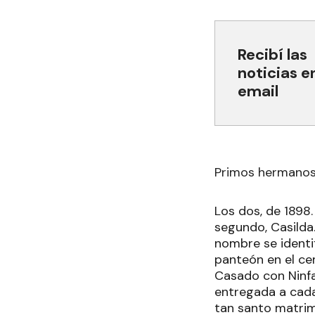
Recibí las
noticias e
email
Primos hermanos
Los dos, de 1898
segundo, Casilda.
nombre se identi
panteón en el cem
Casado con Ninfa
entregada a cada
tan santo matrim