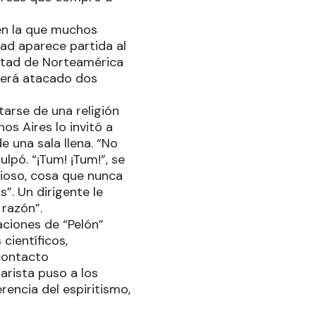
en la que muchos
rtad aparece partida al
bertad de Norteamérica
será atacado dos
tarse de una religión
os Aires lo invitó a
e una sala llena. “No
lpó. “¡Tum! ¡Tum!”, se
rioso, cosa que nunca
”. Un dirigente le
 razón”.
raciones de “Pelón”
científicos,
 contacto
arista puso a los
encia del espiritismo,