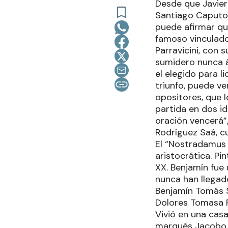
Desde que Javier 
Santiago Caputo, 
puede afirmar qu
famoso vinculado
Parravicini, con 
sumidero nunca ág
el elegido para l
triunfo, puede ver
opositores, que 
partida en dos id
oración vencerá”
Rodríguez Saá, cu
El “Nostradamus 
aristocrática. Pi
XX. Benjamín fue
nunca han llegado
Benjamín Tomás S
Dolores Tomasa Pa
Vivió en una casa
marqués Jacobo P