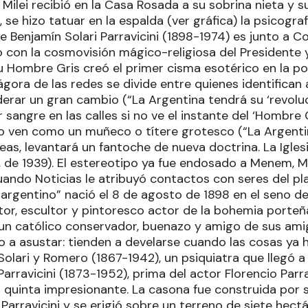
Milei recibió en la Casa Rosada a su sobrina nieta y 
se hizo tatuar en la espalda (ver gráfica) la psicogra
e Benjamín Solari Parravicini (1898-1974) es junto a C
 con la cosmovisión mágico-religiosa del Presidente 
su Hombre Gris creó el primer cisma esotérico en la pol
ora de las redes se divide entre quienes identifican 
iderar un gran cambio (“La Argentina tendrá su ‘revoluc
 sangre en las calles si no ve el instante del ‘Hombre Gr
lo ven como un muñeco o títere grotesco (“La Argent
eas, levantará un fantoche de nueva doctrina. La Iglesi
, de 1939). El estereotipo ya fue endosado a Menem, M
ando Noticias le atribuyó contactos con seres del pla
argentino” nació el 8 de agosto de 1898 en el seno de
ntor, escultor y pintoresco actor de la bohemia porteña
 un católico conservador, buenazo y amigo de sus ami
 a asustar: tienden a develarse cuando las cosas ya h
olari y Romero (1867-1942), un psiquiatra que llegó a
rravicini (1873-1952), prima del actor Florencio Parra
 quinta impresionante. La casona fue construida por s
arravicini y se erigió sobre un terreno de siete hec