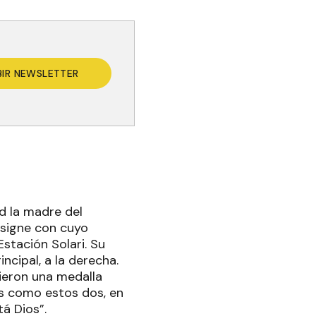
BIR NEWSLETTER
d la madre del
insigne con cuyo
stación Solari. Su
ncipal, a la derecha.
ieron una medalla
os como estos dos, en
á Dios”.