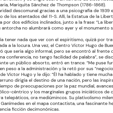
aria, Mariquita Sánchez de Thompson (1786-1868).
ridad descomunal gracias a una psicografía de 1939 
o de los atentados del 11-S. Allí, la Estatua de la Libe
 por dos edificios inclinados, junto a la frase: “La li
su antorcha no alumbrará como ayer y el monumento 
a tener nada que ver con el espiritismo, quizá por tra
ada a la locura. Una vez, el Centro Víctor Hugo de Buen
ó que sería algo informal, pero se encontró al frente d
na conferencia, no tengo facilidad de palabra”, se discu
Ante un público absorto, entró en trance. “Me puse fu
en peso a la administración y la retó por sus “negocios
 de Víctor Hugo y le dijo: “Él ha hablado y tiene mucha
erruno dirigía el destino de una nación, pero las inspi
tiempo de preocupaciones por la paz mundial, avances 
ólico-céntrico y los marginales grupos iniciáticos de
ra telepáticos, ora mediúmincos. Su plativolismo milen
Ganímedes en el mapa contactista, una fascinante her
ciencia ficción decimonónicas.