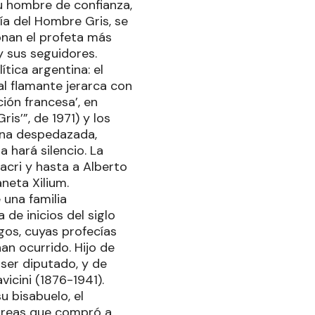
su hombre de confianza,
fía del Hombre Gris, se
onan el profeta más
y sus seguidores.
ítica argentina: el
al flamante jerarca con
ión francesa’, en
is’”, de 1971) y los
ina despedazada,
a hará silencio. La
acri y hasta a Alberto
neta Xilium.
 una familia
 de inicios del siglo
gos, cuyas profecías
an ocurrido. Hijo de
 ser diputado, y de
vicini (1876-1941).
u bisabuelo, el
táreas que compró a