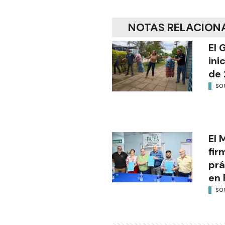
NOTAS RELACION
El 
ini
de 
SO
El 
fir
prá
en 
SO