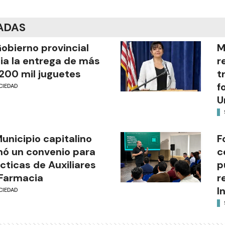
ADAS
Gobierno provincial
M
cia la entrega de más
r
200 mil juguetes
t
f
CIEDAD
U
Municipio capitalino
F
mó un convenio para
c
cticas de Auxiliares
p
Farmacia
r
I
CIEDAD