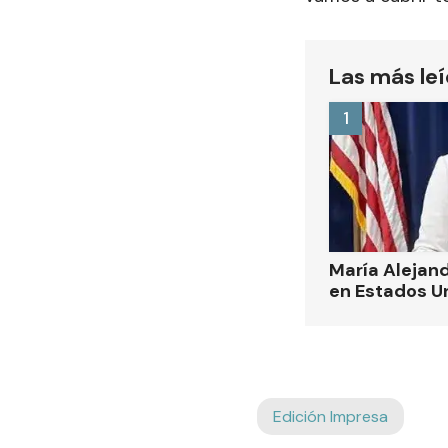
Las más le
1
María Alejand
en Estados U
Edición Impresa