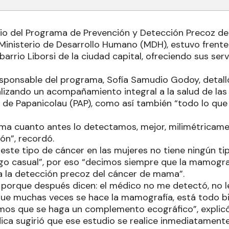
rio del Programa de Prevención y Detección Precoz d
Ministerio de Desarrollo Humano (MDH), estuvo frente 
arrio Liborsi de la ciudad capital, ofreciendo sus se
responsable del programa, Sofía Samudio Godoy, detall
lizando un acompañamiento integral a la salud de las
s de Papanicolau (PAP), como así también “todo lo que
ma cuanto antes lo detectamos, mejor, milimétricamen
ón”, recordó.
este tipo de cáncer en las mujeres no tiene ningún ti
zgo casual”, por eso “decimos siempre que la mamogra
 la detección precoz del cáncer de mama”.
, porque después dicen: el médico no me detectó, no l
ue muchas veces se hace la mamografía, está todo bie
imos que se haga un complemento ecográfico”, explicó
ica sugirió que ese estudio se realice inmediatamente 