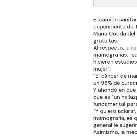
El camión sanita
dependiente del 
María Codda del b
gratuitas.
Al respecto, la 
mamografías, rea
hicieron estudio
mujer”.
“El cáncer de ma
un 98% de curaci
Y ahondó en que 
que es “un halla
fundamental para
“Y quiero aclarar
mamografía, es q
general le suger
Asimismo, la méd