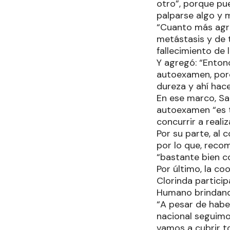
otro”, porque pu
palparse algo y 
“Cuanto más agre
metástasis y de 
fallecimiento de 
Y agregó: “Ento
autoexamen, porq
dureza y ahí hace
En ese marco, Sa
autoexamen “es t
concurrir a real
Por su parte, al 
por lo que, reco
“bastante bien c
Por último, la co
Clorinda particip
Humano brindando
“A pesar de habe
nacional seguimo
vamos a cubrir to