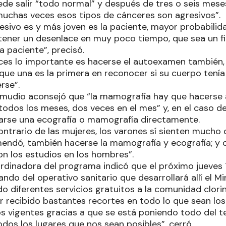
ede salir “todo normal” y después de tres o seis mese
muchas veces esos tipos de cánceres son agresivos”.
sivo es y más joven es la paciente, mayor probabilid
tener un desenlace en muy poco tiempo, que sea un fi
la paciente”, precisó.
nces lo importante es hacerse el autoexamen tambié
ue una es la primera en reconocer si su cuerpo tenía 
rse”.
mudio aconsejó que “la mamografía hay que hacerse a
odos los meses, dos veces en el mes” y, en el caso de
izarse una ecografía o mamografía directamente.
contrario de las mujeres, los varones sí sienten mucho 
mendó, también hacerse la mamografía y ecografía; y
on los estudios en los hombres”.
ordinadora del programa indicó que el próximo jueves 
ando del operativo sanitario que desarrollará allí el Mi
 diferentes servicios gratuitos a la comunidad clori
r recibido bastantes recortes en todo lo que sean los
s vigentes gracias a que se está poniendo todo del te
dos los lugares que nos sean posibles”, cerró.