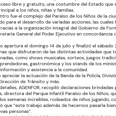
cceso libre y gratuito, una costumbre del Estado que 
ncipal a los niños, niñas y familias.
ntro fue el complejo del Paraíso de los Niños de la ciu
ado para el desarrollo de variadas acciones, las cuale
racias a la organización integral del Gobierno de Form
cretaría General del Poder Ejecutivo en concordancia 
 apertura el domingo 14 de julio y finalizó el sábado 2
nas que disfrutaron de las distintas actividades que 
ornadas, como shows musicales, sorteos, juegos tradici
mprendedoras, gastronómica y los stands de los minist
 información y asistencia a la comunidad.
apreciar la actuación de la Banda de la Policía, Divis
Dirección de Tránsito y más.
detalles, AGENFOR, recopiló declaraciones brindadas 
 directora del Parque Infantil Paraíso de los Niños, q
s semanas increíbles, rodeados de niños jugando, c
oró que “este trabajo además de hacernos pasarla bien
evas personas”.