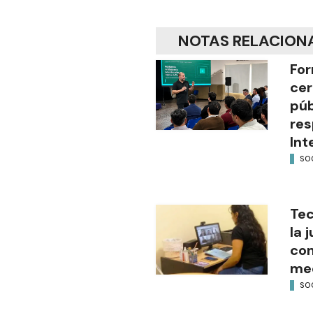
NOTAS RELACION
For
cer
púb
res
Int
SO
Tec
la 
con
med
SO