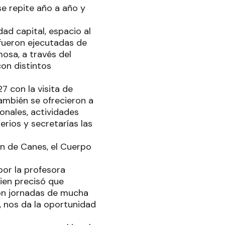
se repite año a año y
dad capital, espacio al
s fueron ejecutadas de
osa, a través del
con distintos
7 con la visita de
también se ofrecieron a
onales, actividades
erios y secretarías las
ión de Canes, el Cuerpo
por la profesora
uien precisó que
on jornadas de mucha
, nos da la oportunidad