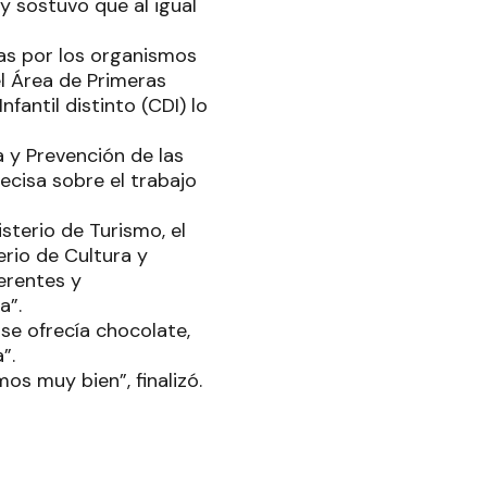
 y sostuvo que al igual
das por los organismos
l Área de Primeras
fantil distinto (CDI) lo
a y Prevención de las
recisa sobre el trabajo
terio de Turismo, el
erio de Cultura y
erentes y
a”.
 se ofrecía chocolate,
a”.
mos muy bien”, finalizó.