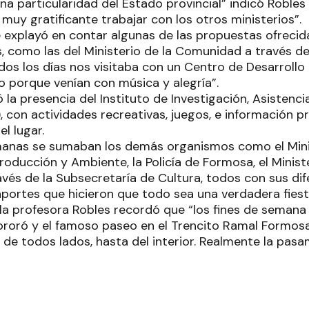
na particularidad del Estado provincial” indicó Robles
muy gratificante trabajar con los otros ministerios”.
e explayó en contar algunas de las propuestas ofreci
 como las del Ministerio de la Comunidad a través de
dos los días nos visitaba con un Centro de Desarrollo In
do porque venían con música y alegría”.
la presencia del Instituto de Investigación, Asistenci
, con actividades recreativas, juegos, e información p
el lugar.
manas se sumaban los demás organismos como el Minis
Producción y Ambiente, la Policía de Formosa, el Minist
avés de la Subsecretaría de Cultura, todos con sus dif
portes que hicieron que todo sea una verdadera fiest
 la profesora Robles recordó que “los fines de semana
ororó y el famoso paseo en el Trencito Ramal Formos
s de todos lados, hasta del interior. Realmente la pasa