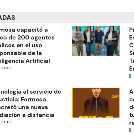
ADAS
mosa capacitó a
P
ca de 200 agentes
E
licos en el uso
C
ponsable de la
S
eligencia Artificial
T
E
CIEDAD
nología al servicio de
A
justicia: Formosa
c
cretó una nueva
d
iación a distancia
t
r
CIEDAD