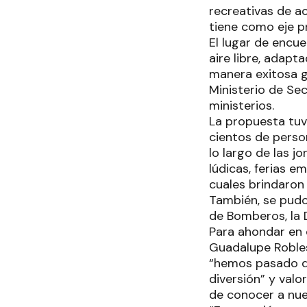
recreativas de a
tiene como eje pri
El lugar de encue
aire libre, adapt
manera exitosa g
Ministerio de Se
ministerios.
La propuesta tuvo
cientos de perso
lo largo de las j
lúdicas, ferias e
cuales brindaron
También, se pudo 
de Bomberos, la 
Para ahondar en 
Guadalupe Robles,
“hemos pasado do
diversión” y val
de conocer a nu