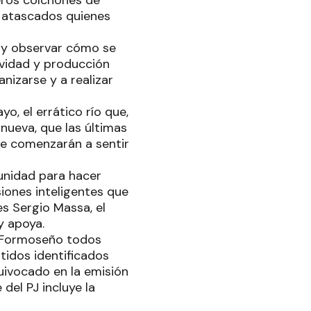
eros colchones de
n atascados quienes
r y observar cómo se
ividad y producción
nizarse y a realizar
o, el errático río que,
nueva, que las últimas
eve comenzarán a sentir
unidad para hacer
iones inteligentes que
es Sergio Massa, el
y apoya.
o Formoseño todos
rtidos identificados
uivocado en la emisión
del PJ incluye la