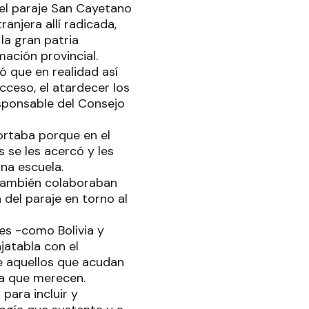
del paraje San Cayetano
anjera allí radicada,
la gran patria
ación provincial.
ó que en realidad así
cceso, el atardecer los
sponsable del Consejo
ortaba porque en el
 se les acercó y les
na escuela.
 también colaboraban
 del paraje en torno al
ses -como Bolivia y
jatabla con el
e aquellos que acudan
a que merecen.
para incluir y