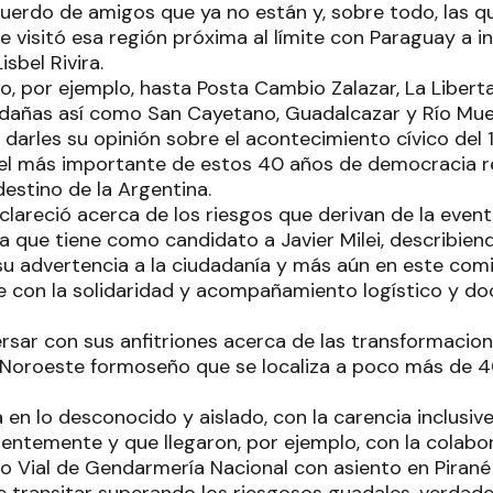
cuerdo de amigos que ya no están y, sobre todo, las
e visitó esa región próxima al límite con Paraguay a i
sbel Rivira.
ujo, por ejemplo, hasta Posta Cambio Zalazar, La Liber
dañas así como San Cayetano, Guadalcazar y Río Mue
 darles su opinión sobre el acontecimiento cívico del
el más importante de estos 40 años de democracia 
destino de la Argentina.
clareció acerca de los riesgos que derivan de la even
a que tiene como candidato a Javier Milei, describien
 advertencia a la ciudadanía y más aún en este comic
ce con la solidaridad y acompañamiento logístico y do
rsar con sus anfitriones acerca de las transformacion
l Noroeste formoseño que se localiza a poco más de 
a en lo desconocido y aislado, con la carencia inclusiv
entemente y que llegaron, por ejemplo, con la colabo
 Vial de Gendarmería Nacional con asiento en Pirané 