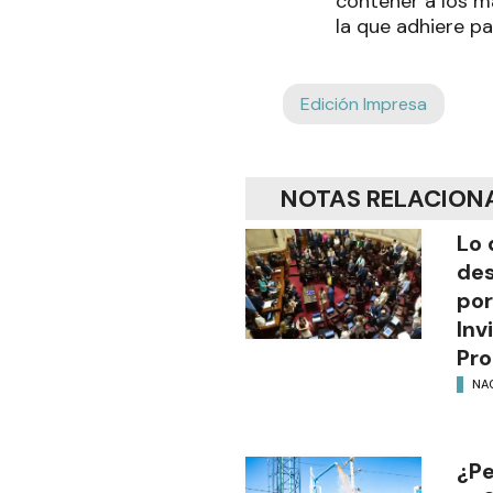
contener a los m
la que adhiere p
Edición Impresa
NOTAS RELACION
Lo 
des
por
Inv
Pro
NA
¿Pe