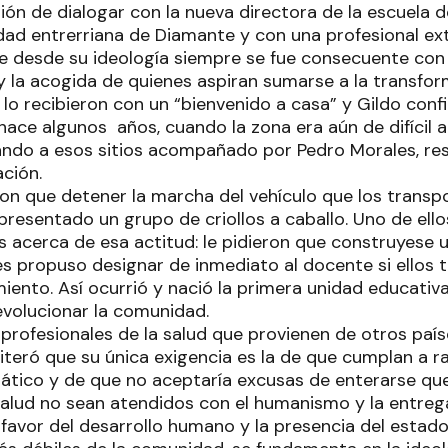
ión de dialogar con la nueva directora de la escuela 
dad entrerriana de Diamante y con una profesional extr
 desde su ideología siempre se fue consecuente con 
y la acogida de quienes aspiran sumarse a la transform
o recibieron con un “bienvenido a casa” y Gildo confi
hace algunos años, cuando la zona era aún de difícil a
ando a esos sitios acompañado por Pedro Morales, re
ción.
on que detener la marcha del vehículo que los transp
resentado un grupo de criollos a caballo. Uno de ellos
s acerca de esa actitud: le pidieron que construyese u
les propuso designar de inmediato al docente si ellos
ento. Así ocurrió y nació la primera unidad educativa
volucionar la comunidad.
 profesionales de la salud que provienen de otros paí
iteró que su única exigencia es la de que cumplan a ra
ático y de que no aceptaría excusas de enterarse qu
lud no sean atendidos con el humanismo y la entreg
 favor del desarrollo humano y la presencia del estado 