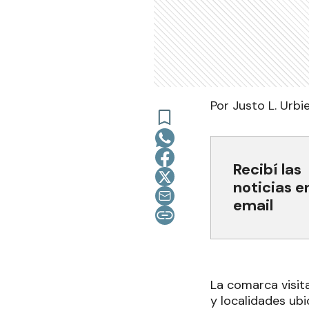
Por Justo L. Urbi
Recibí las
noticias e
email
La comarca visita
y localidades ub