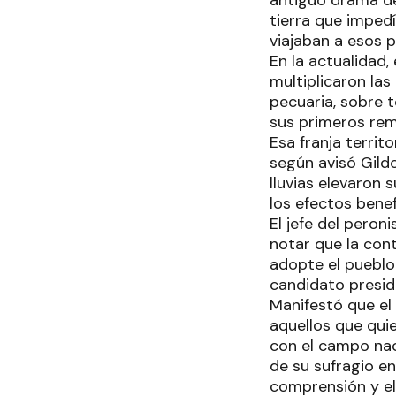
antiguo drama de
tierra que imped
viajaban a esos p
En la actualidad
multiplicaron las
pecuaria, sobre t
sus primeros rem
Esa franja territ
según avisó Gild
lluvias elevaron 
los efectos benef
El jefe del pero
notar que la con
adopte el pueblo 
candidato preside
Manifestó que e
aquellos que quie
con el campo nac
de su sufragio en
comprensión y el