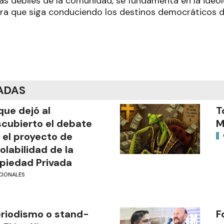
ás débiles de la comunidad, se fundamenta en la ideol
ara que siga conduciendo los destinos democráticos d
ADAS
que dejó al
T
cubierto el debate
M
 el proyecto de
iolabilidad de la
piedad Privada
CIONALES
riodismo o stand-
F