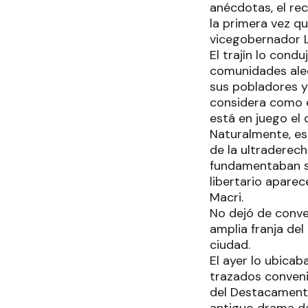
anécdotas, el re
la primera vez qu
vicegobernador Li
El trajín lo cond
comunidades ale
sus pobladores y
considera como 
está en juego el 
Naturalmente, es
de la ultraderech
fundamentaban su
libertario apare
Macri.
No dejó de conve
amplia franja de
ciudad.
El ayer lo ubicab
trazados conveni
del Destacamento