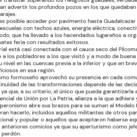
 transitar superando los riesgosos guadales, verdad
ían advertir los profundos pozos en los que quedaba
arajes.
, es posible acceder por pavimento hasta Guadalcaza
 escuelas con techos azules, energía eléctrica, conect
odo, que ha llevado a los hacendados lugareños a orga
ates feria con resultados exitosos.
orial está casi conectada con el cauce seco del Pilcomay
o a los pobladores a los que visitó y a modo de buena 
su nivel en las cuencas previa a la inferior y que en br
iciosos en esa región.
nismo formoseño aprovechó su presencia en cada com
tinuidad de las transformaciones depende de las decis
ya que, a su criterio, el único que pueda garantizarla 
ncial de Unión por La Patria, alianza a la que adhiere 
l peronismo abre sus brazos para se sumen al Model
ran hacerlo, incluidos aquellos militantes de otros pa
ional y popular o aquellos que aceptaron haberse eq
 anteriores comicios ya que su aperturismo como jefe 
 perdón.