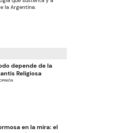
ogía que sustenta y a
e la Argentina.
odo depende de la
antis Religiosa
OPINIÓN
ormosa en la mira: el