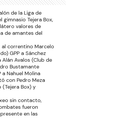
alón de la Liga de
l gimnasio Tejera Box,
látero valores de
ia de amantes del
s al correntino Marcelo
rado) GPP a Sánchez
a Alán Avalos (Club de
Pedro Bustamante
P a Nahuel Molina
ató con Pedro Meza
 (Tejera Box) y
oxeo sin contacto,
combates fueron
 presente en las