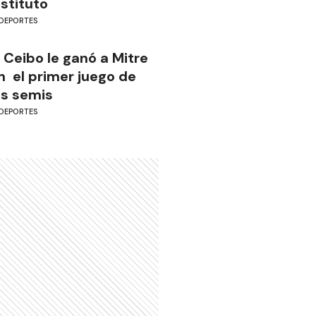
nstituto
DEPORTES
l Ceibo le ganó a Mitre
n el primer juego de
as semis
DEPORTES