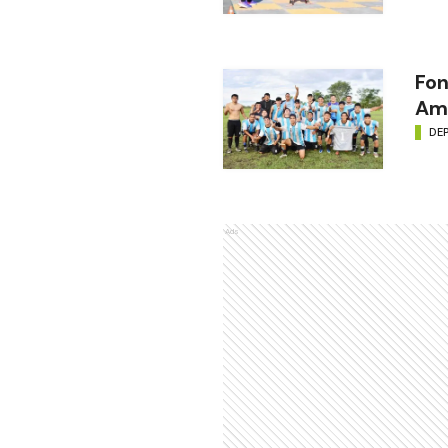
Fon
Amé
DE
Ads