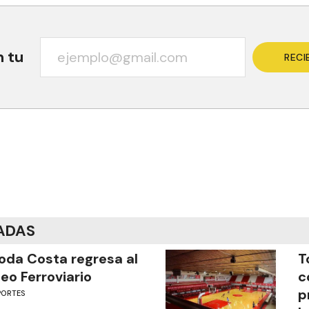
n tu
RECI
ADAS
oda Costa regresa al
T
eo Ferroviario
c
p
PORTES