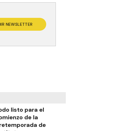
BIR NEWSLETTER
odo listo para el
omienzo de la
retemporada de