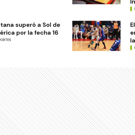
I
tana superó a Sol de
E
rica por la fecha 16
e
l
PORTES