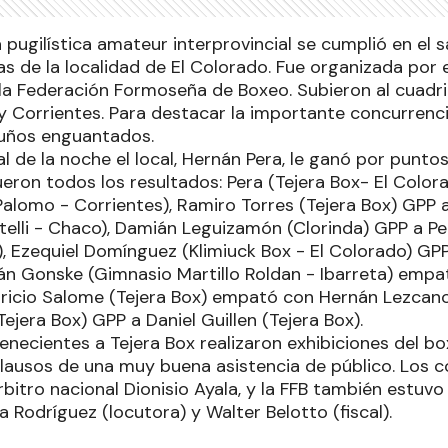
pugilística amateur interprovincial se cumplió en el s
s de la localidad de El Colorado. Fue organizada por e
 la Federación Formoseña de Boxeo. Subieron al cuadri
 Corrientes. Para destacar la importante concurrenc
puños enguantados.
al de la noche el local, Hernán Pera, le ganó por punto
ueron todos los resultados: Pera (Tejera Box- El Colo
Palomo - Corrientes), Ramiro Torres (Tejera Box) GPP 
telli - Chaco), Damián Leguizamón (Clorinda) GPP a 
), Ezequiel Domínguez (Klimiuck Box - El Colorado) GP
bián Gonske (Gimnasio Martillo Roldan - Ibarreta) emp
uricio Salome (Tejera Box) empató con Hernán Lezcano
ejera Box) GPP a Daniel Guillen (Tejera Box).
enecientes a Tejera Box realizaron exhibiciones del b
plausos de una muy buena asistencia de público. Los 
árbitro nacional Dionisio Ayala, y la FFB también estuvo
a Rodríguez (locutora) y Walter Belotto (fiscal).