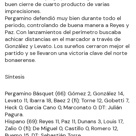
buen cierre de cuarto producto de varias
imprecisiones.
Pergamino defendió muy bien durante todo el
periodo, controlando de buena manera a Reyes y
Paz. Con lanzamientos del perímetro buscaba
achicar distancias en el marcador a través de
González y Levato. Los sureños cerraron mejor el
partido y se llevaron una victoria clave del norte
bonaerense.
Síntesis
Pergamino Básquet (66): Gómez 2, González 14,
Levato 11, Ibarra 18, Baez 2 (fi); Torne 12, Gobetti 7,
Heck 0, Garcia Cano 0, Marconato 0. DT: Julián
Pagura.
Hispano (69): Reyes 11, Paz 11, Dunans 3, Louis 17,
Zalio 0 (fi); De Miguel 0, Castillo 0, Romero 12,
Buemo 15. DT: Sebastián Torre.