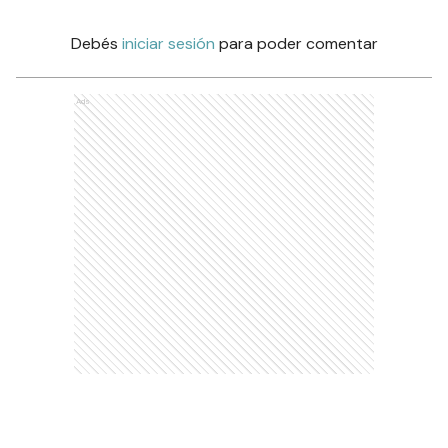
Debés
iniciar sesión
para poder comentar
Ads