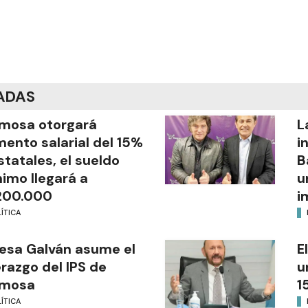
ADAS
mosa otorgará
L
ento salarial del 15%
i
statales, el sueldo
B
imo llegará a
u
200.000
i
ÍTICA
esa Galván asume el
E
erazgo del IPS de
u
rmosa
1
ÍTICA