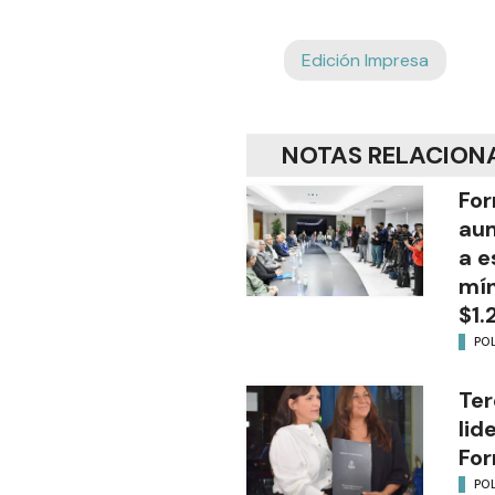
Edición Impresa
NOTAS RELACION
For
aum
a e
mín
$1.
POL
Ter
lid
Fo
POL