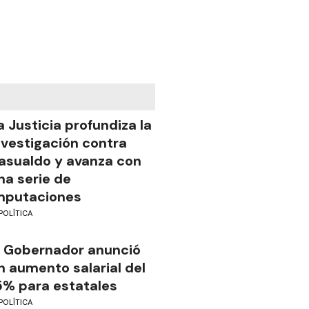
a Justicia profundiza la
nvestigación contra
asualdo y avanza con
na serie de
mputaciones
POLÍTICA
l Gobernador anunció
n aumento salarial del
5% para estatales
POLÍTICA