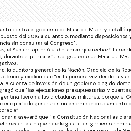
puntó contra el gobierno de Mauricio Macri y detalló 
upuesto del 2016 a su antojo, mediante disposiciones 
ncia sin consultar al Congreso”.
les, el Senado aprobó el dictamen que rechazó la rend
6, durante el primer año del gobierno de Mauricio Mac
gativos.
ema, la auditora general de la Nación, Graciela de la Ro
stórico y explicó que “es la primera vez desde la vue
a la cuenta de inversión de un gobierno elegido dem
agregó que “las ejecuciones presupuestarias y cuentas
gentina fueron a las dictaduras militares, porque el 
e ese período generaron un enorme endeudamiento qu
cracia”.
cionaria aseveró que “la Constitución Nacional es clar
del presupuesto que puede gastar un gobierno como 
o que pueden tomar, dependen del Congreso de la Nac