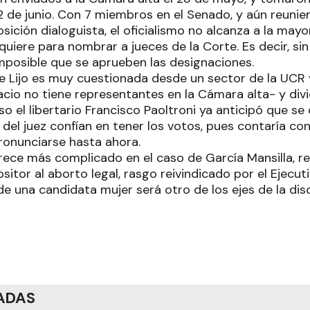
12 de junio. Con 7 miembros en el Senado, y aún reuni
sición dialoguista, el oficialismo no alcanza a la mayo
quiere para nombrar a jueces de la Corte. Es decir, s
imposible que se aprueben las designaciones.
e Lijo es muy cuestionada desde un sector de la UCR y
cio no tiene representantes en la Cámara alta- y div
uso el libertario Francisco Paoltroni ya anticipó que s
del juez confían en tener los votos, pues contaría con
ronunciarse hasta ahora.
ece más complicado en el caso de García Mansilla, res
itor al aborto legal, rasgo reivindicado por el Ejecuti
de una candidata mujer será otro de los ejes de la dis
ADAS