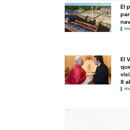
El 
par
na
POL
El 
que
vis
8 a
POL
Ads