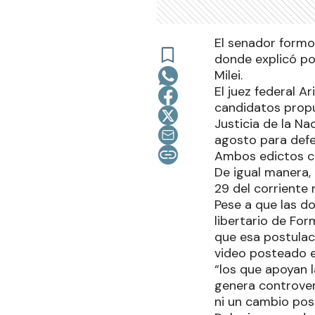
El senador formo
donde explicó po
Milei.
El juez federal A
candidatos propu
Justicia de la Na
agosto para defe
Ambos edictos con
De igual manera,
29 del corriente 
Pese a que las d
libertario de For
que esa postulaci
video posteado en
“los que apoyan l
genera controver
ni un cambio posi