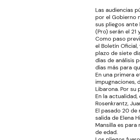
Las audiencias pú
por el Gobierno 
sus pliegos ante
(Pro) serán el 21
Como paso previo
el Boletín Oficial
plazo de siete d
días de análisis
días más para qu
En una primera e
impugnaciones, d
Libarona. Por su 
En la actualidad,
Rosenkrantz, Jua
El pasado 20 de m
salida de Elena 
Mansilla es para
de edad.
Los pliegos fuer