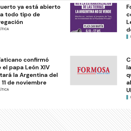
puerto ya está abierto
F
a todo tipo de
c
vegación
L
d
ÍTICA
Vaticano confirmó
C
 el papa León XIV
l
itará la Argentina del
q
l 11 de noviembre
a
U
ÍTICA