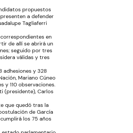
candidatos propuestos
e presenten a defender
adalupe Tagliaferri
s correspondientes en
tir de allí se abrirá un
nes; seguido por tres
idera válidas y tres
78 adhesiones y 328
 Nación, Mariano Cúneo
es y 110 observaciones.
i (presidente), Carlos
te que quedó tras la
 postulación de García
 cumplirá los 75 años
n estado parlamentario