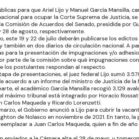
blicas para que Ariel Lijo y Manuel García Mansilla, 
nacional para ocupar la Corte Suprema de Justicia, s
 la Comisión de Acuerdos del Senado, presidida por Gu
 y 28 de agosto, respectivamente.
, este 19 y 22 de julio deberán publicarse los edicto
, y también en dos diarios de circulación nacional. A par
ías para la presentación de impugnaciones y/o adhesio
 por parte de la comisión sobre qué impugnaciones cons
e los postulantes respondan al respecto.
tapa de presentaciones, el juez federal Lijo sumó 3.5
e acuerdo a un informe del ministro de Justicia de la
parte, el académico García Mansilla recogió 3.129 aval
 el máximo tribunal está integrado por Horacio Rossatt
n Carlos Maqueda y Ricardo Lorenzetti.
arzo, el Gobierno anunció a Lijo para cubrir la vacan
Highton de Nolasco en noviembre de 2021. En tanto, la
 reemplazar a Juan Carlos Maqueda, quien a fin de año
on enviados a la Cámara alta el 28 de mayo, y tomaro